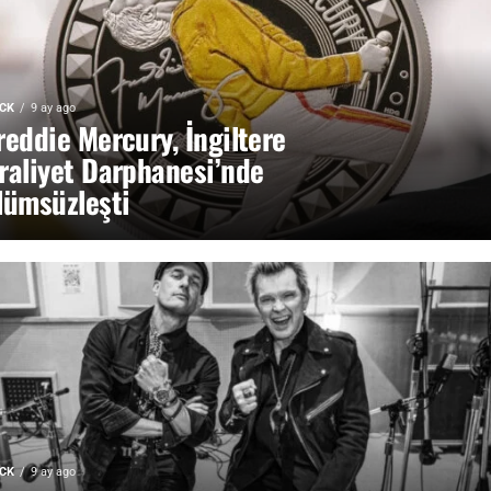
CK
9 ay ago
reddie Mercury, İngiltere
raliyet Darphanesi’nde
lümsüzleşti
CK
9 ay ago