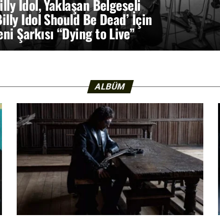
illy Idol, Yaklaşan Belgeseli
Billy Idol Should Be Dead’ İçin
eni Şarkısı “Dying to Live”
ALBÜM