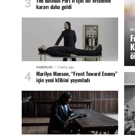
The Batman Part II için bir erteleme
kararı daha geldi
RO
F
K
ö
HABERLER
3 hafta ago
Marilyn Manson, “Front Toward Enemy”
için yeni klibini yayımladı
RO