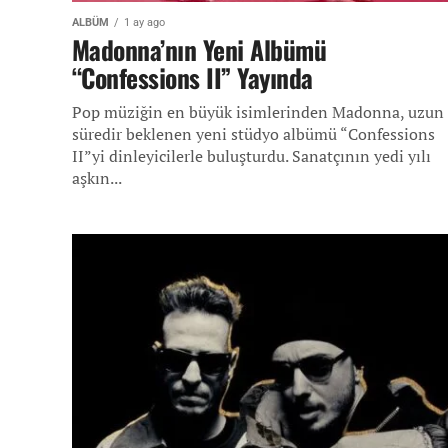
ALBÜM
1 ay ago
Madonna’nın Yeni Albümü
“Confessions II” Yayında
Pop müziğin en büyük isimlerinden Madonna, uzun
süredir beklenen yeni stüdyo albümü “Confessions
II”yi dinleyicilerle buluşturdu. Sanatçının yedi yılı
aşkın...