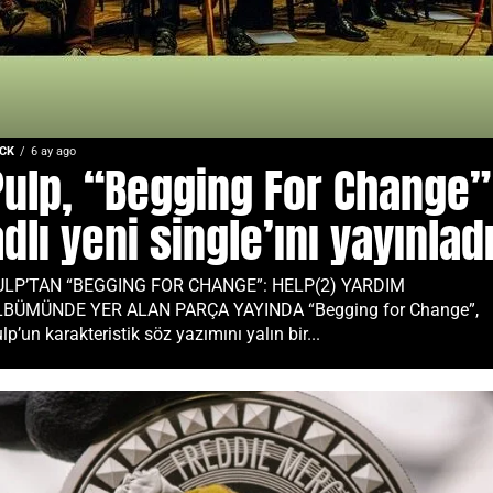
CK
6 ay ago
Pulp, “Begging For Change”
dlı yeni single’ını yayınlad
ULP’TAN “BEGGING FOR CHANGE”: HELP(2) YARDIM
LBÜMÜNDE YER ALAN PARÇA YAYINDA “Begging for Change”,
lp’un karakteristik söz yazımını yalın bir...