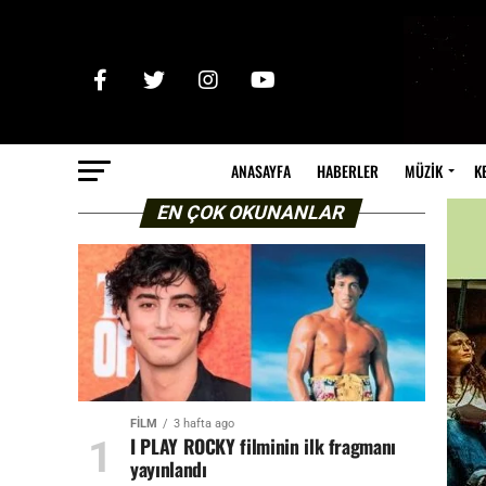
ANASAYFA
HABERLER
MÜZİK
K
EN ÇOK OKUNANLAR
FİLM
3 hafta ago
I PLAY ROCKY filminin ilk fragmanı
yayınlandı