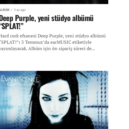
ALBÜM
3 ay ago
Deep Purple, yeni stüdyo albümü
“SPLAT!”
Hard rock efsanesi Deep Purple, yeni stüdyo albümü
“SPLAT!”ı 3 Temmuz’da earMUSIC etiketiyle
yayımlayacak. Albüm için ön sipariş süreci de...