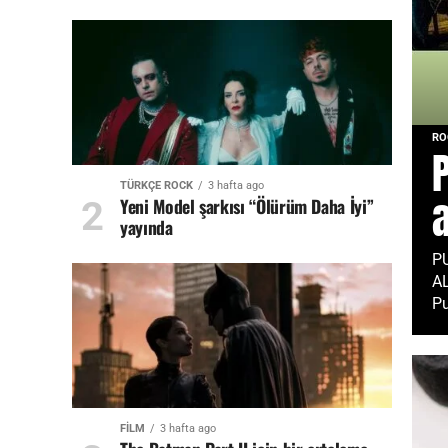
RO
TÜRKÇE ROCK
3 hafta ago
a
Yeni Model şarkısı “Ölürüm Daha İyi”
yayında
P
A
Pu
FİLM
3 hafta ago