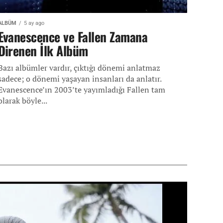
ALBÜM
5 ay ago
Evanescence ve Fallen Zamana
Direnen İlk Albüm
Bazı albümler vardır, çıktığı dönemi anlatmaz
sadece; o dönemi yaşayan insanları da anlatır.
Evanescence’ın 2003’te yayımladığı Fallen tam
olarak böyle...