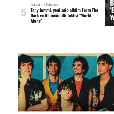
B
ALBÜM
1 hafta ago
‘
Tony Iommi, yeni solo albüm From The
Dark ve Albümün ilk teklisi “World
Y
Alone”