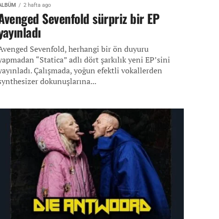
ALBÜM
2 hafta ago
Avenged Sevenfold sürpriz bir EP
yayınladı
Avenged Sevenfold, herhangi bir ön duyuru
yapmadan “Statica” adlı dört şarkılık yeni EP’sini
yayınladı. Çalışmada, yoğun efektli vokallerden
synthesizer dokunuşlarına...