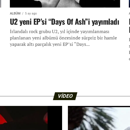
ALBÜM
5 ay ago
U2 yeni EP’si “Days Of Ash”i yayımladı
İrlandalı rock grubu U2, yıl içinde yayımlanması
planlanan yeni albümü öncesinde sürpriz bir hamle
yaparak altı parçalık yeni EP’si “Days...
VIDEO