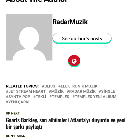
RadarMuzik
See author's posts
RELATED TOPICS:
BLISS
ELEKTRONIK MÜZIK
JET STREAM HEART
MÜZIK
RADAR MÜZIK
SINGLE
SYNTH POP
TEKLI
TEMPLES
TEMPLES YENI ALBÜM
YENI ŞARKI
UP NEXT
Gnarls Barkley, son albümleri Atlanta’yı duyurdu ve yeni
bir şarkı paylaştı
DON'T MISS