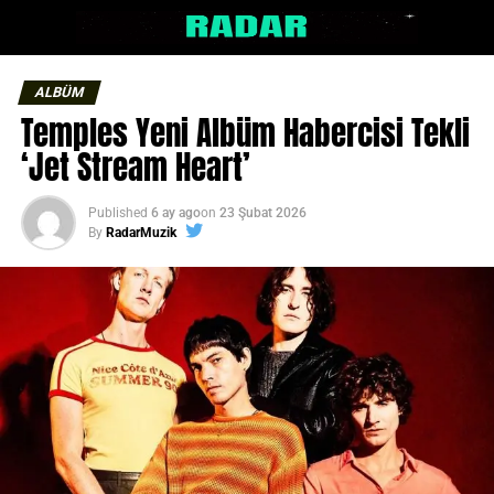
ALBÜM
Temples Yeni Albüm Habercisi Tekli
‘Jet Stream Heart’
Published
6 ay ago
on
23 Şubat 2026
By
RadarMuzik