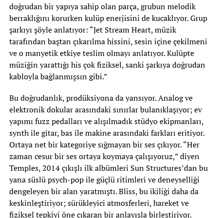
doğrudan bir yapıya sahip olan parça, grubun melodik
berraklığını korurken kulüp enerjisini de kucaklıyor. Grup
şarkıyı şöyle anlatıyor: “Jet Stream Heart, müzik
tarafından baştan çıkarılma hissini, sesin içine çekilmeni
ve o manyetik etkiye teslim olmayı anlatıyor. Kulüpte
müziğin yarattığı his çok fiziksel, sanki şarkıya doğrudan
kabloyla bağlanmışsın gibi.”
Bu doğrudanlık, prodüksiyona da yansıyor. Analog ve
elektronik dokular arasındaki sınırlar bulanıklaşıyor; ev
yapımı fuzz pedalları ve alışılmadık stüdyo ekipmanları,
synth ile gitar, bas ile makine arasındaki farkları eritiyor.
Ortaya net bir kategoriye sığmayan bir ses çıkıyor. “Her
zaman cesur bir ses ortaya koymaya çalışıyoruz,” diyen
Temples, 2014 çıkışlı ilk albümleri Sun Structures’dan bu
yana süslü psych-pop ile güçlü ritimleri ve deneyselliği
dengeleyen bir alan yaratmıştı. Bliss, bu ikiliği daha da
keskinleştiriyor; sürükleyici atmosferleri, hareket ve
fiziksel tepkiyi öne çıkaran bir anlayışla birleştiriyor.