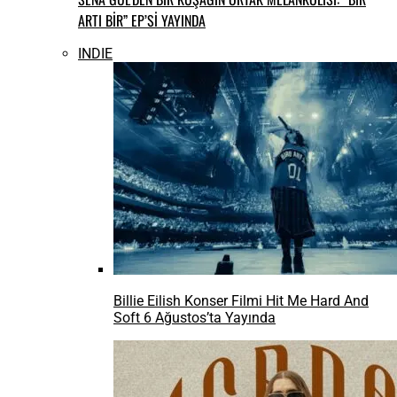
ARTI BİR” EP’Sİ YAYINDA
INDIE
Billie Eilish Konser Filmi Hit Me Hard And
Soft 6 Ağustos’ta Yayında