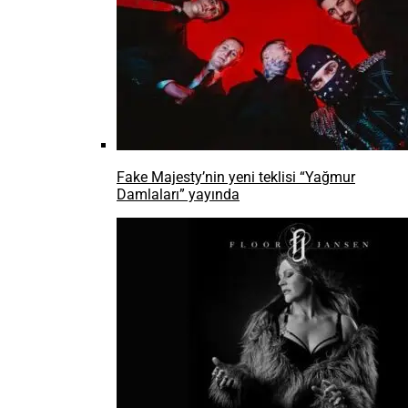
Fake Majesty’nin yeni teklisi “Yağmur
Damlaları” yayında