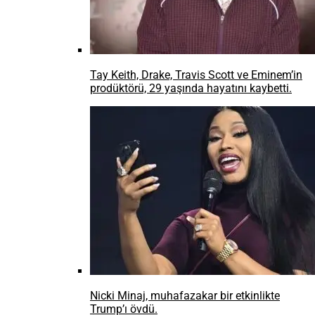
Tay Keith, Drake, Travis Scott ve Eminem’in
prodüktörü, 29 yaşında hayatını kaybetti.
Nicki Minaj, muhafazakar bir etkinlikte
Trump’ı övdü.