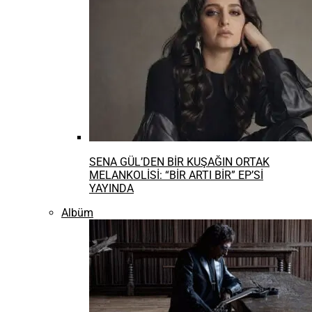
SENA GÜL’DEN BİR KUŞAĞIN ORTAK
MELANKOLİSİ: “BİR ARTI BİR” EP’Sİ
YAYINDA
Albüm