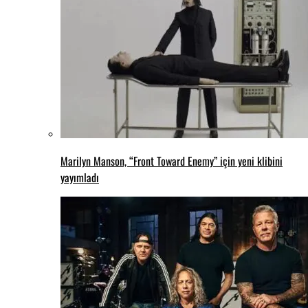
Marilyn Manson, “Front Toward Enemy” için yeni klibini
yayımladı