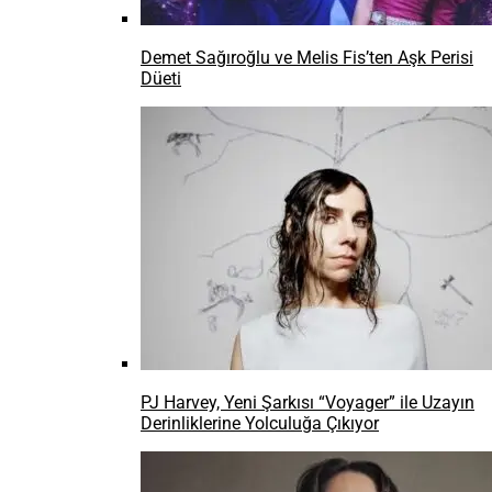
Demet Sağıroğlu ve Melis Fis’ten Aşk Perisi
Düeti
PJ Harvey, Yeni Şarkısı “Voyager” ile Uzayın
Derinliklerine Yolculuğa Çıkıyor