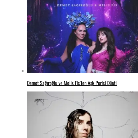
Demet Sağıroğlu ve Melis Fis’ten Aşk Perisi Düeti