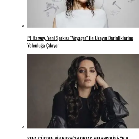
PJ Harvey, Yeni Şarkısı “Voyager” ile Uzayın Derinliklerine
Yolculuğa Çıkıyor
SENA GÜL’DEN BİR KUŞAĞIN ORTAK MELANKOLİSİ: “BİR