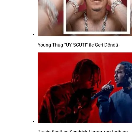
Young Thug “UY SCUTI” ile Geri Döndü
Travis Scott ve Kendrick Lamar, rap tarihine