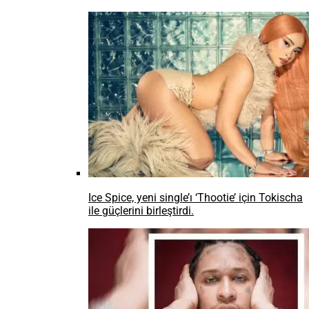
Ice Spice, yeni single’ı ‘Thootie’ için Tokischa
ile güçlerini birleştirdi.