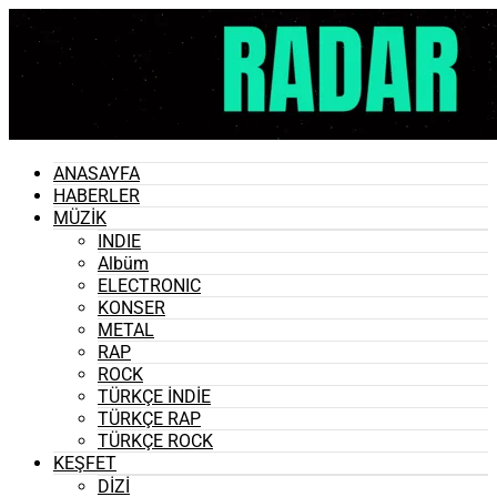
ANASAYFA
HABERLER
MÜZİK
INDIE
Albüm
ELECTRONIC
KONSER
METAL
RAP
ROCK
TÜRKÇE İNDİE
TÜRKÇE RAP
TÜRKÇE ROCK
KEŞFET
DİZİ