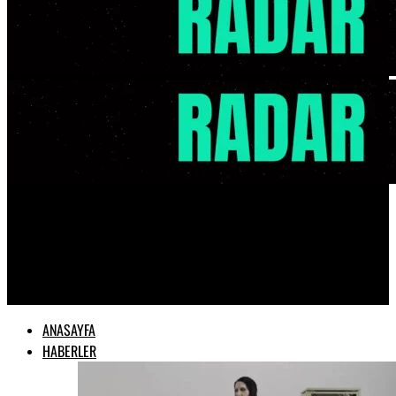
Radar Müzik
Fuat Güner, yeni teklisi “Plastic City”
ANASAYFA
HABERLER