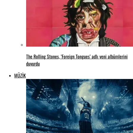
The Rolling Stones, ‘Foreign Tongues’ adlı yeni albümlerini
duyurdu
MÜZİK