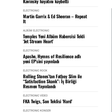
Kavinsky hayatını kaybetti
ELECTRONIC
Martin Garrix & Ed Sheeran – Repeat
It
ALBÜM
ELECTRONIC
Temples Yeni Albüm Habercisi Tekli
‘Jet Stream Heart’
ELECTRONIC
Apashe, Hymns of Resilience adlı
yeni EP’sini yayınladı
ELECTRONIC
ROCK
Rolling Stones’tan Fatboy Slim ile
“Satisfaction Skank”: İş Birliği
Resmen Yayınlandı
ELECTRONIC
VİDEO
FKA Twigs, Son Teklisi 'Hard'
ELECTRONIC
KONSER