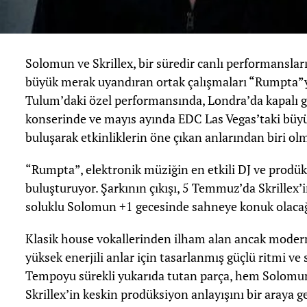
Solomun ve Skrillex, bir süredir canlı performansları
büyük merak uyandıran ortak çalışmaları “Rumpta”
Tulum’daki özel performansında, Londra’da kapalı gi
konserinde ve mayıs ayında EDC Las Vegas’taki büyü
buluşarak etkinliklerin öne çıkan anlarından biri ol
“Rumpta”, elektronik müziğin en etkili DJ ve prodükt
buluşturuyor. Şarkının çıkışı, 5 Temmuz’da Skrillex
soluklu Solomun +1 gecesinde sahneye konuk olacağ
Klasik house vokallerinden ilham alan ancak moder
yüksek enerjili anlar için tasarlanmış güçlü ritmi ve 
Tempoyu sürekli yukarıda tutan parça, hem Solomu
Skrillex’in keskin prodüksiyon anlayışını bir araya ge