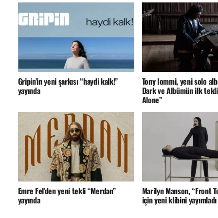
Gripin’in yeni şarkısı “haydi kalk!”
Tony Iommi, yeni solo a
yayında
Dark ve Albümün ilk tekli
Alone”
Emre Fel’den yeni tekli “Merdan”
Marilyn Manson, “Front 
yayında
için yeni klibini yayımladı