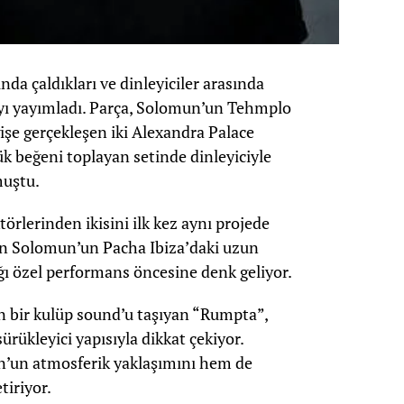
nda çaldıkları ve dinleyiciler arasında
yı yayımladı. Parça, Solomun’un Tehmplo
şe gerçekleşen iki Alexandra Palace
k beğeni toplayan setinde dinleyiciyle
muştu.
örlerinden ikisini ilk kez aynı projede
’in Solomun’un Pacha Ibiza’daki uzun
ı özel performans öncesine denk geliyor.
n bir kulüp sound’u taşıyan “Rumpta”,
sürükleyici yapısıyla dikkat çekiyor.
n’un atmosferik yaklaşımını hem de
tiriyor.