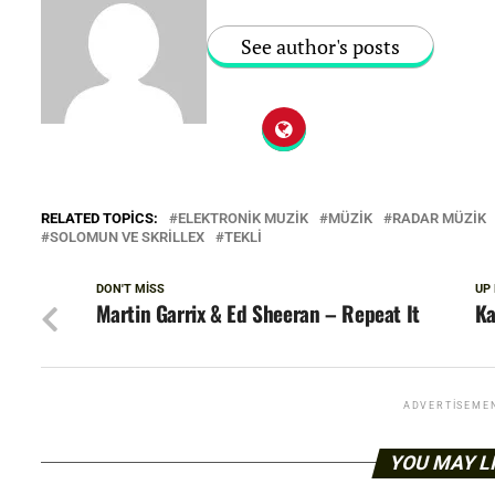
See author's posts
RELATED TOPICS:
ELEKTRONIK MUZIK
MÜZIK
RADAR MÜZIK
SOLOMUN VE SKRILLEX
TEKLI
DON'T MISS
UP
Martin Garrix & Ed Sheeran – Repeat It
Ka
ADVERTISEME
YOU MAY L