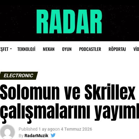
EŞFET
TEKNOLOJİ
MEKAN
OYUN
PODCASTLER
RÖPORTAJ
Vİ
ELECTRONIC
Solomun ve Skrillex 
çalışmalarını yayım
Published
1 ay ago
on
4 Temmuz 2026
By
RadarMuzik