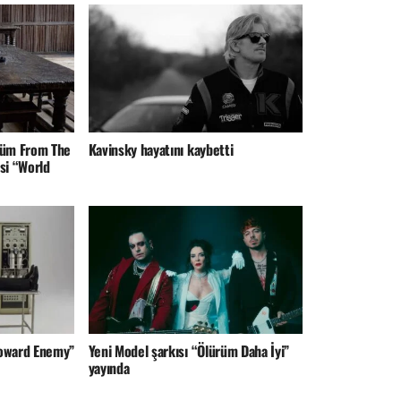
lbüm From The
Kavinsky hayatını kaybetti
si “World
Toward Enemy”
Yeni Model şarkısı “Ölürüm Daha İyi”
yayında