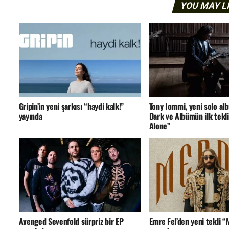
YOU MAY L
Gripin’in yeni şarkısı “haydi kalk!”
Tony Iommi, yeni solo a
yayında
Dark ve Albümün ilk tekli
Alone”
Avenged Sevenfold sürpriz bir EP
Emre Fel’den yeni tekli 