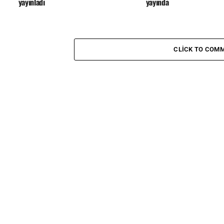
yayınladı
yayında
CLICK TO COM