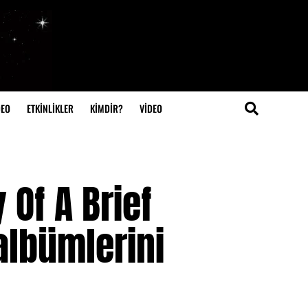
DEO
ETKİNLİKLER
KİMDİR?
VIDEO
 Of A Brief
albümlerini