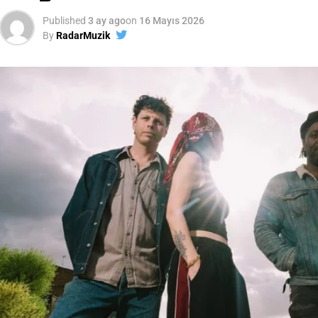
Published
3 ay ago
on
16 Mayıs 2026
By
RadarMuzik