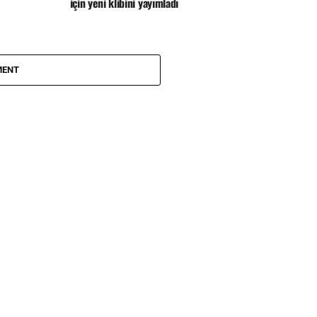
için yeni klibini yayımladı
MENT