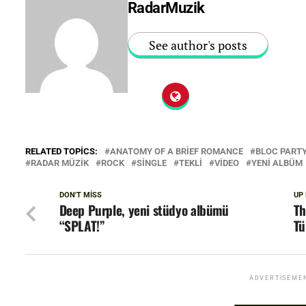
RadarMuzik
See author's posts
RELATED TOPICS:
ANATOMY OF A BRIEF ROMANCE
BLOC PART
RADAR MÜZIK
ROCK
SINGLE
TEKLI
VIDEO
YENI ALBÜM
DON'T MISS
UP
Deep Purple, yeni stüdyo albümü
Th
“SPLAT!”
Tü
ADVERTISEME