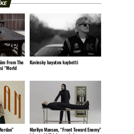
IKE
lbüm From The
Kavinsky hayatını kaybetti
si “World
“Merdan”
Marilyn Manson, “Front Toward Enemy”