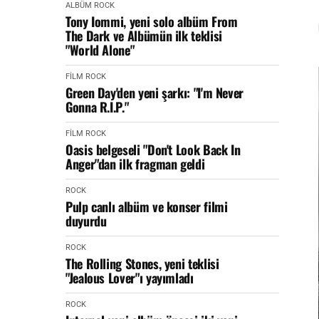
ALBÜM
ROCK
Tony Iommi, yeni solo albüm From
The Dark ve Albümün ilk teklisi
"World Alone"
FİLM
ROCK
Green Day'den yeni şarkı: "I'm Never
Gonna R.I.P."
FİLM
ROCK
Oasis belgeseli "Don't Look Back In
Anger"dan ilk fragman geldi
ROCK
Pulp canlı albüm ve konser filmi
duyurdu
ROCK
The Rolling Stones, yeni teklisi
"Jealous Lover"ı yayımladı
ROCK