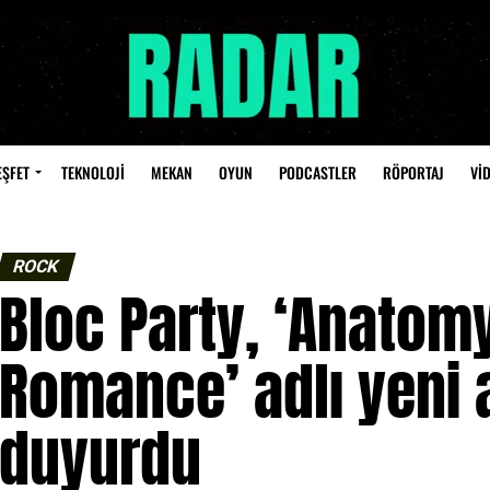
EŞFET
TEKNOLOJİ
MEKAN
OYUN
PODCASTLER
RÖPORTAJ
Vİ
ROCK
Bloc Party, ‘Anatomy
Romance’ adlı yeni 
duyurdu