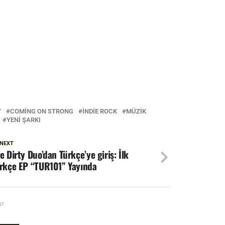
Y
COMING ON STRONG
INDIE ROCK
MÜZIK
YENI ŞARKI
 NEXT
e Dirty Duo’dan Türkçe’ye giriş: İlk
rkçe EP “TUR101” Yayında
NT