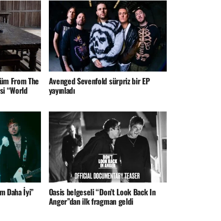
lbüm From The
Avenged Sevenfold sürpriz bir EP
si “World
yayınladı
m Daha İyi”
Oasis belgeseli “Don’t Look Back In
Anger”dan ilk fragman geldi