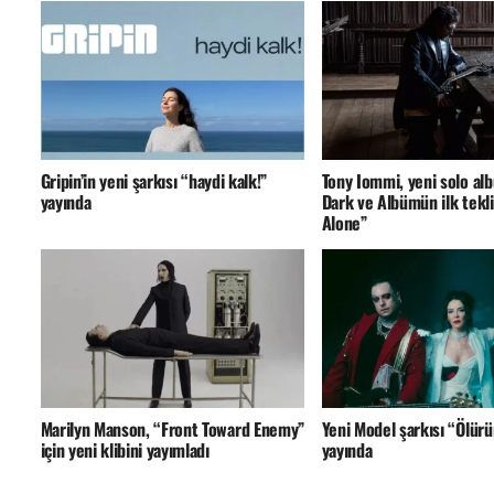
Gripin’in yeni şarkısı “haydi kalk!”
Tony Iommi, yeni solo a
yayında
Dark ve Albümün ilk tekli
Alone”
Marilyn Manson, “Front Toward Enemy”
Yeni Model şarkısı “Ölürü
için yeni klibini yayımladı
yayında