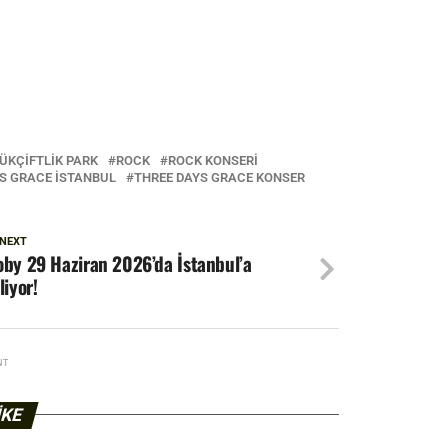
ÜKÇIFTLIK PARK
ROCK
ROCK KONSERI
S GRACE ISTANBUL
THREE DAYS GRACE KONSER
 NEXT
by 29 Haziran 2026’da İstanbul’a
liyor!
NT
IKE