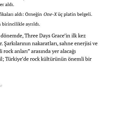
r aldı.
fikaları aldı: Örneğin
One-X
üç platin belgeli.
birincilikle ayrıldı.
r dönemde, Three Days Grace’in ilk kez
 Şarkılarının nakaratları, sahne enerjisi ve
li rock anları” arasında yer alacağı
il; Türkiye’de rock kültürünün önemli bir
NT