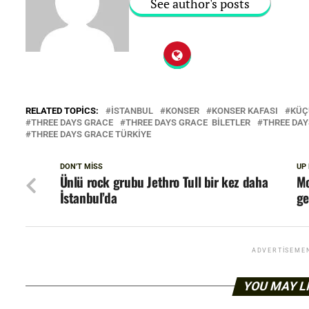
See author's posts
RELATED TOPICS:
ISTANBUL
KONSER
KONSER KAFASI
KÜÇ
THREE DAYS GRACE
THREE DAYS GRACE BILETLER
THREE DAY
THREE DAYS GRACE TÜRKIYE
DON'T MISS
UP
Ünlü rock grubu Jethro Tull bir kez daha
Mo
İstanbul’da
ge
ADVERTISEME
YOU MAY L