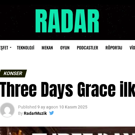
EŞFET
TEKNOLOJİ
MEKAN
OYUN
PODCASTLER
RÖPORTAJ
Vİ
KONSER
Three Days Grace ilk
Published
9 ay ago
on
10 Kasım 2025
By
RadarMuzik