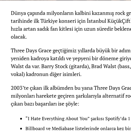
Dünya çapında milyonların kalbini kazanmış rock g
tarihinde ilk Türkiye konseri için İstanbul KüçükÇift
hızla artan sadık fan kitlesi için uzun süredir bekle
olacak.
Three Days Grace geçtiğimiz yıllarda büyük bir adım 
yeniden kadroya katıldı ve yepyeni bir döneme giriyo
Walst da var. Barry Stock (gitarda), Brad Walst (bass
vokal) kadronun diğer isimleri.
2003’te çıkan ilk albümden bu yana Three Days Grace, 
milyonları harekete geçiren şarkılarıyla alternatif r
çıkan bazı başarıları ise şöyle:
“I Hate Everything About You” şarkısı Spotify’da 1
Billboard ve Mediabase listelerinde onlarca kez biri