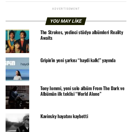
ADVERTISEMENT
YOU MAY LIKE
The Strokes, yedinci stüdyo albümleri Reality
Awaits
Gripin’in yeni şarkısı “haydi kalk!” yayında
Tony Iommi, yeni solo albüm From The Dark ve
Albümün ilk teklisi “World Alone”
Kavinsky hayatını kaybetti