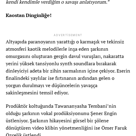
kendi kendimle verdiğim o savaşı anlatıyorum.”
Kaostan Dinginliğe!
ADVERTISEMENT
Altyapıda paranoyanın yarattığı o karmaşık ve tekinsiz
atmosferi kaotik melodilerle inşa eden şarkının
omurgasını oluşturan gergin davul vuruşları, nakaratta
yerini yüksek tansiyonlu synth soundlara bırakarak
dinleyiciyi adeta bir zihin sarmalının içine çekiyor. Eserin
finalindeki yaylılar ise fırtınanın ardından gelen o
yorgun durulmayı ve düşüncelerin yavaşça
sakinleşmesini temsil ediyor.
Prodüktör koltuğunda Tawananyasha Tembani’nin
olduğu şarkının vokal prodüksiyonunu Şener Engin
üstleniyor. Şarkının hikayesini görsel bir şölene
dönüştüren video klibin yönetmenliğini ise Ömer Faruk
Özçelik üstlendi.