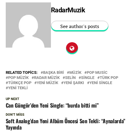
RadarMuzik
See author's posts
RELATED TOPICS:
BAŞKA BIRI
MÜZIK
POP MUSIC
POP MÜZIK
RADAR MÜZIK
SELIN
SINGLE
TÜRK POP
TÜRKÇE POP
YENI MÜZIK
YENI ŞARKI
YENI SINGLE
YENI TEKLI
UP NEXT
Can Güngör’den Yeni Single: “burda bitti mi”
DON'T MISS
Soft Analog’dan Yeni Albüm Öncesi Son Tekli: “Aynalarda”
Yayında