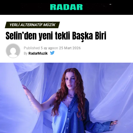
YERLİ ALTERNATİF MÜZİK
Selin’den yeni tekli Başka Biri
Published
5 ay ago
on
25 Mart 2026
By
RadarMuzik