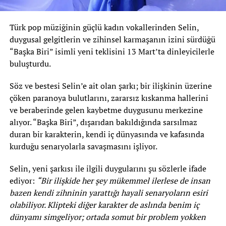
Türk pop müziğinin güçlü kadın vokallerinden Selin,
duygusal gelgitlerin ve zihinsel karmaşanın izini sürdüğü
“Başka Biri” isimli yeni teklisini 13 Mart’ta dinleyicilerle
buluşturdu.
Söz ve bestesi Selin’e ait olan şarkı; bir ilişkinin üzerine
çöken paranoya bulutlarını, zararsız kıskanma hallerini
ve beraberinde gelen kaybetme duygusunu merkezine
alıyor. “Başka Biri”, dışarıdan bakıldığında sarsılmaz
duran bir karakterin, kendi iç dünyasında ve kafasında
kurduğu senaryolarla savaşmasını işliyor.
Selin, yeni şarkısı ile ilgili duygularını şu sözlerle ifade
ediyor:
“Bir ilişkide her şey mükemmel ilerlese de insan
bazen kendi zihninin yarattığı hayali senaryoların esiri
olabiliyor. Klipteki diğer karakter de aslında benim iç
dünyamı simgeliyor; ortada somut bir problem yokken