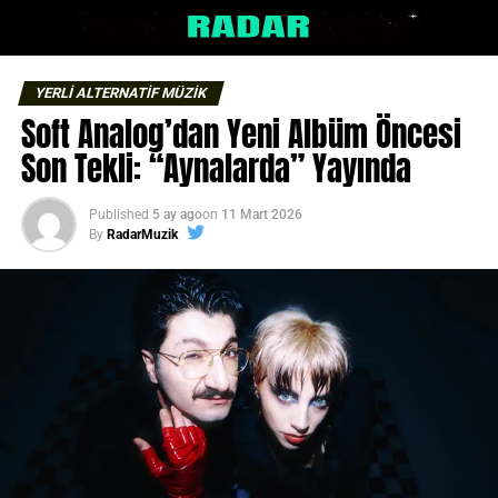
YERLİ ALTERNATİF MÜZİK
Soft Analog’dan Yeni Albüm Öncesi
Son Tekli: “Aynalarda” Yayında
Published
5 ay ago
on
11 Mart 2026
By
RadarMuzik