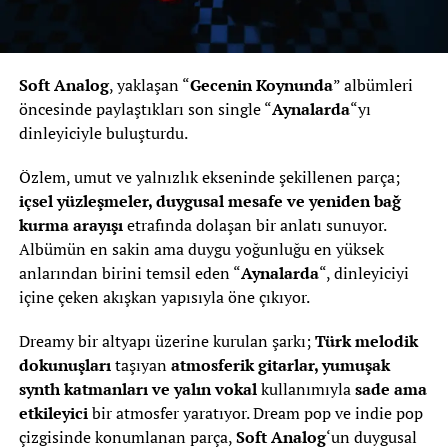
Soft Analog
, yaklaşan “
Gecenin Koynunda
” albümleri
öncesinde paylaştıkları son single “
Aynalarda
“yı
dinleyiciyle buluşturdu.
Özlem, umut ve yalnızlık ekseninde şekillenen parça;
içsel yüzleşmeler, duygusal mesafe ve yeniden bağ
kurma arayışı
etrafında dolaşan bir anlatı sunuyor.
Albümün en sakin ama duygu yoğunluğu en yüksek
anlarından birini temsil eden “
Aynalarda
“, dinleyiciyi
içine çeken akışkan yapısıyla öne çıkıyor.
Dreamy bir altyapı üzerine kurulan şarkı;
Türk melodik
dokunuşları
taşıyan
atmosferik gitarlar, yumuşak
synth katmanları ve yalın vokal
kullanımıyla
sade ama
etkileyici
bir atmosfer yaratıyor. Dream pop ve indie pop
çizgisinde konumlanan parça,
Soft Analog
‘un duygusal