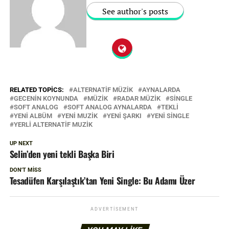
See author's posts
RELATED TOPICS:
ALTERNATIF MÜZIK
AYNALARDA
GECENIN KOYNUNDA
MÜZIK
RADAR MÜZIK
SINGLE
SOFT ANALOG
SOFT ANALOG AYNALARDA
TEKLI
YENI ALBÜM
YENI MUZIK
YENI ŞARKI
YENI SINGLE
YERLI ALTERNATIF MUZIK
UP NEXT
Selin’den yeni tekli Başka Biri
DON'T MISS
Tesadüfen Karşılaştık’tan Yeni Single: Bu Adamı Üzer
ADVERTISEMENT