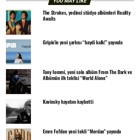
YOU MAY LIKE
The Strokes, yedinci stüdyo albümleri Reality
Awaits
Gripin’in yeni şarkısı “haydi kalk!” yayında
Tony Iommi, yeni solo albüm From The Dark ve
Albümün ilk teklisi “World Alone”
Kavinsky hayatını kaybetti
Emre Fel’den yeni tekli “Merdan” yayında