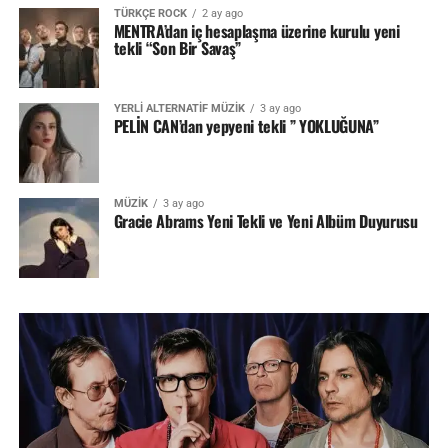
TÜRKÇE ROCK
2 ay ago
MENTRA’dan iç hesaplaşma üzerine kurulu yeni
tekli “Son Bir Savaş”
YERLİ ALTERNATİF MÜZİK
3 ay ago
PELİN CAN’dan yepyeni tekli ” YOKLUĞUNA”
MÜZİK
3 ay ago
Gracie Abrams Yeni Tekli ve Yeni Albüm Duyurusu