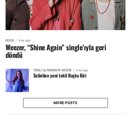
ROCK
4 ay ago
Weezer, “Shine Again” single’ıyla geri
döndü
YERLİ ALTERNATİF MÜZİK
4 ay ago
Selin’den yeni tekli Başka Biri
MORE POSTS