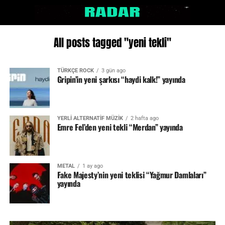
All posts tagged "yeni tekli"
TÜRKÇE ROCK
3 gün ago
Gripin’in yeni şarkısı “haydi kalk!” yayında
YERLİ ALTERNATİF MÜZİK
2 hafta ago
Emre Fel’den yeni tekli “Merdan” yayında
METAL
1 ay ago
Fake Majesty’nin yeni teklisi “Yağmur Damlaları”
yayında