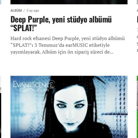
ALBÜM
3 ay ago
Deep Purple, yeni stüdyo albümü
“SPLAT!”
Hard rock efsanesi Deep Purple, yeni stüdyo albümü
“SPLAT!”ı 3 Temmuz’da earMUSIC etiketiyle
yayımlayacak. Albüm için ön sipariş süreci de...