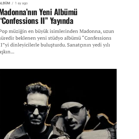
ALBÜM
1 ay ago
Madonna’nın Yeni Albümü
“Confessions II” Yayında
Pop müziğin en büyük isimlerinden Madonna, uzun
süredir beklenen yeni stüdyo albümü “Confessions
II”yi dinleyicilerle buluşturdu. Sanatçının yedi yılı
aşkın...