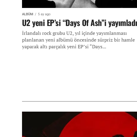
ALBÜM
5 ay ago
U2 yeni EP’si “Days Of Ash”i yayımlad
İrlandalı rock grubu U2, yıl içinde yayımlanması
planlanan yeni albümü öncesinde sürpriz bir hamle
yaparak altı parçalık yeni EP’si “Days...