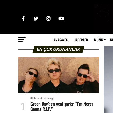
ANASAYFA
HABERLER
MÜZİK
K
EN ÇOK OKUNANLAR
FİLM
4 hafta ago
Green Day’den yeni şarkı: “I’m Never
Gonna R.I.P.”