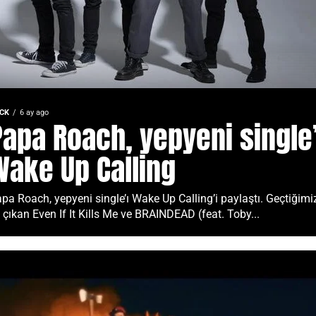
CK
6 ay ago
Papa Roach, yepyeni single’
Wake Up Calling
pa Roach, yepyeni single’ı Wake Up Calling’i paylaştı. Geçtiğimi
l çıkan Even If It Kills Me ve BRAINDEAD (feat. Toby...