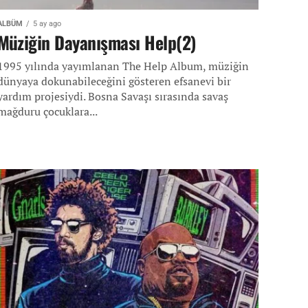
ALBÜM
5 ay ago
Müziğin Dayanışması Help(2)
1995 yılında yayımlanan The Help Album, müziğin
dünyaya dokunabileceğini gösteren efsanevi bir
yardım projesiydi. Bosna Savaşı sırasında savaş
mağduru çocuklara...