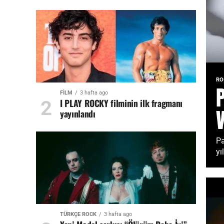
RO
FİLM
3 hafta ago
I PLAY ROCKY filminin ilk fragmanı
yayınlandı
Pa
yı
TÜRKÇE ROCK
3 hafta ago