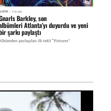
ALBÜM
5 ay ago
Gnarls Barkley, son
albümleri Atlanta’yı duyurdu ve yeni
bir şarkı paylaştı
Albümden paylaşılan ilk tekli “Pictures”