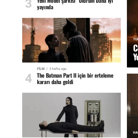
Yeni Model şarkısı “Ölürüm Daha İyi”
yayında
TÜ
C
Y
FİLM
3 hafta ago
The Batman Part II için bir erteleme
kararı daha geldi
HA