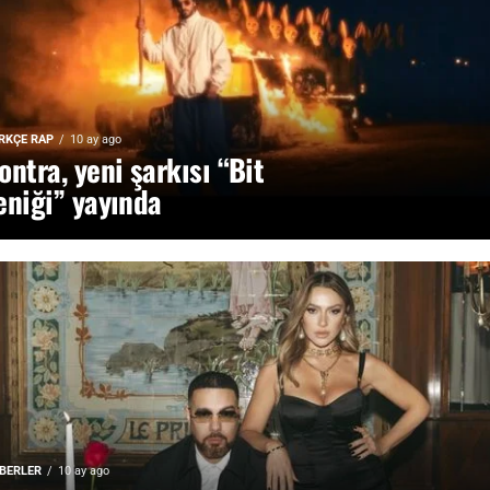
RKÇE RAP
10 ay ago
ontra, yeni şarkısı “Bit
eniği” yayında
BERLER
10 ay ago