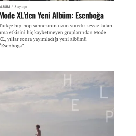
ALBÜM
3 ay ago
Mode XL’den Yeni Albüm: Esenboğa
Türkçe hip-hop sahnesinin uzun süredir sessiz kalan
ama etkisini hiç kaybetmeyen gruplarından Mode
XL, yıllar sonra yayımladığı yeni albümü
“Esenboğa”...