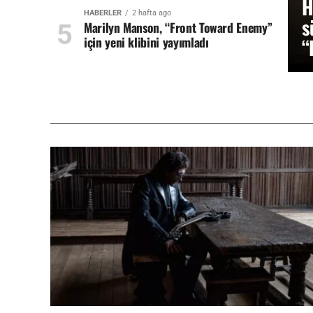
H
HABERLER
2 hafta ago
s
Marilyn Manson, “Front Toward Enemy”
için yeni klibini yayımladı
“