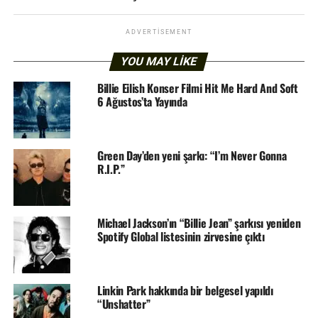
ADVERTISEMENT
YOU MAY LIKE
Billie Eilish Konser Filmi Hit Me Hard And Soft
6 Ağustos’ta Yayında
Green Day’den yeni şarkı: “I’m Never Gonna
R.I.P.”
Michael Jackson’ın “Billie Jean” şarkısı yeniden
Spotify Global listesinin zirvesine çıktı
Linkin Park hakkında bir belgesel yapıldı
“Unshatter”