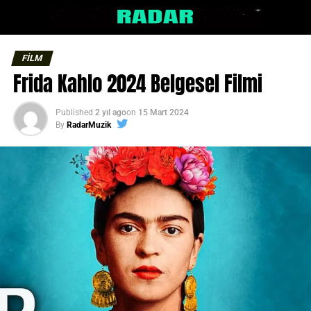
FİLM
Frida Kahlo 2024 Belgesel Filmi
Published
2 yıl ago
on
15 Mart 2024
By
RadarMuzik