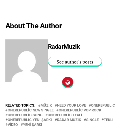
About The Author
RadarMuzik
See author's posts
RELATED TOPICS:
MÜZIK
NEED YOUR LOVE
ONEREPUBLIC
ONEREPUBLIC NEW SINGLE
ONEREPUBLIC POP ROCK
ONEREPUBLIC SONG
ONEREPUBLIC TEKLI
ONEREPUBLIC YENI ŞARKI
RADAR MÜZIK
SINGLE
TEKLI
VIDEO
YENI ŞARKI