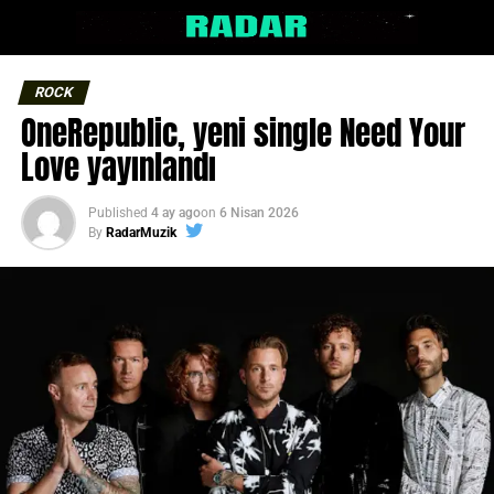
ROCK
OneRepublic, yeni single Need Your
Love yayınlandı
Published
4 ay ago
on
6 Nisan 2026
By
RadarMuzik