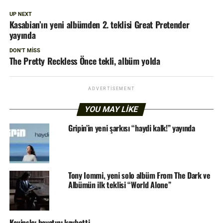
UP NEXT
Kasabian’ın yeni albümden 2. teklisi Great Pretender
yayında
DON'T MISS
The Pretty Reckless Önce tekli, albüm yolda
ADVERTISEMENT
YOU MAY LIKE
Gripin’in yeni şarkısı “haydi kalk!” yayında
Tony Iommi, yeni solo albüm From The Dark ve
Albümün ilk teklisi “World Alone”
Kavinsky hayatını kaybetti