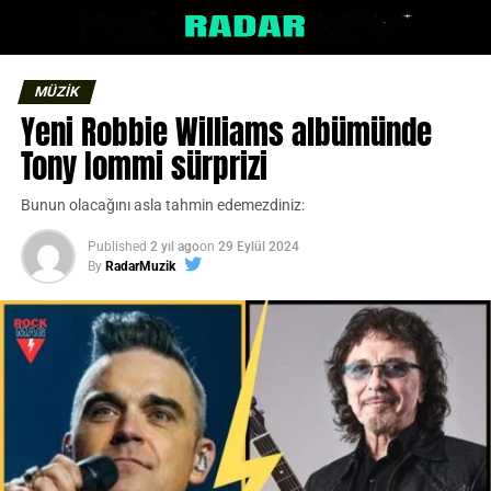
MÜZİK
Yeni Robbie Williams albümünde
Tony Iommi sürprizi
Bunun olacağını asla tahmin edemezdiniz:
Published
2 yıl ago
on
29 Eylül 2024
By
RadarMuzik