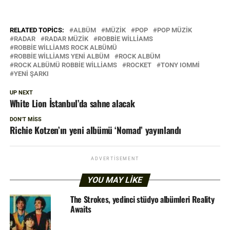
RELATED TOPICS:
ALBÜM
MÜZIK
POP
POP MÜZIK
RADAR
RADAR MÜZIK
ROBBIE WILLIAMS
ROBBIE WILLIAMS ROCK ALBÜMÜ
ROBBIE WILLIAMS YENI ALBÜM
ROCK ALBÜM
ROCK ALBÜMÜ ROBBIE WILLIAMS
ROCKET
TONY IOMMI
YENI ŞARKI
UP NEXT
White Lion İstanbul’da sahne alacak
DON'T MISS
Richie Kotzen’ın yeni albümü ‘Nomad’ yayınlandı
ADVERTISEMENT
YOU MAY LIKE
The Strokes, yedinci stüdyo albümleri Reality
Awaits