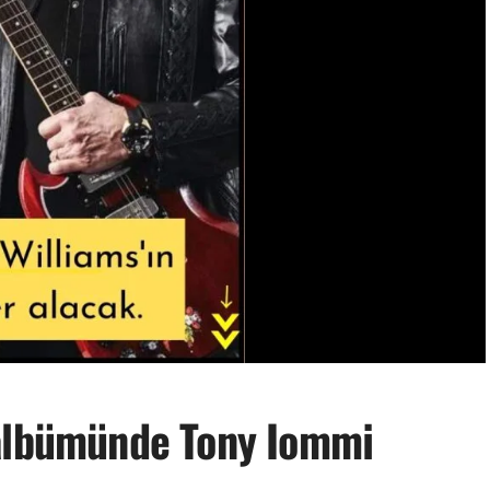
 albümünde Tony Iommi