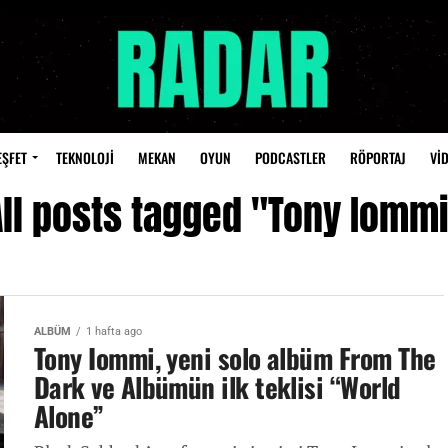
EŞFET
TEKNOLOJİ
MEKAN
OYUN
PODCASTLER
RÖPORTAJ
Vİ
All posts tagged "Tony Iommi
ALBÜM
1 hafta ago
Tony Iommi, yeni solo albüm From The
Dark ve Albümün ilk teklisi “World
Alone”