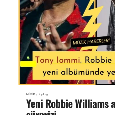
MÜZİK
2 yıl ago
Yeni Robbie Williams
sürprizi