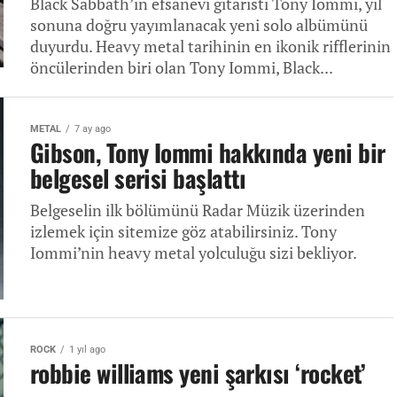
Black Sabbath’ın efsanevi gitaristi Tony Iommi, yıl
sonuna doğru yayımlanacak yeni solo albümünü
duyurdu. Heavy metal tarihinin en ikonik rifflerinin
öncülerinden biri olan Tony Iommi, Black...
METAL
7 ay ago
Gibson, Tony Iommi hakkında yeni bir
belgesel serisi başlattı
Belgeselin ilk bölümünü Radar Müzik üzerinden
izlemek için sitemize göz atabilirsiniz. Tony
Iommi’nin heavy metal yolculuğu sizi bekliyor.
ROCK
1 yıl ago
robbie williams yeni şarkısı ‘rocket’