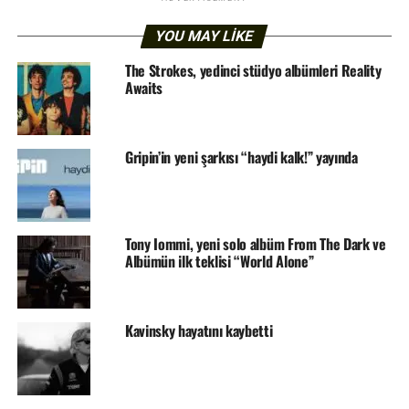
YOU MAY LIKE
The Strokes, yedinci stüdyo albümleri Reality
Awaits
Gripin’in yeni şarkısı “haydi kalk!” yayında
Tony Iommi, yeni solo albüm From The Dark ve
Albümün ilk teklisi “World Alone”
Kavinsky hayatını kaybetti