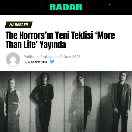
HABERLER
The Horrors’ın Yeni Teklisi ‘More
Than Life’ Yayında
Published
2 yıl ago
on
19 Ocak 2025
By
RadarMuzik