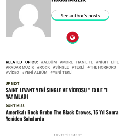
See author's posts
RELATED TOPICS:
ALBÜM
MORE THAN LIFE
NIGHT LIFE
RADAR MÜZIK
ROCK
SINGLE
TEKLI
THE HORRORS
VIDEO
YENI ALBÜM
YENI TEKLI
UP NEXT
SAINT LEVANT YENİ SINGLE VE VİDEOSU “ EXILE ”I
YAYIMLADI
DON'T MISS
Amerikalı Rock Grubu The Black Crowes, 15 Yıl Sonra
Yeniden Sahalarda
ADVERTISEMENT