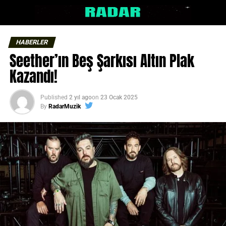
HABERLER
Seether’ın Beş Şarkısı Altın Plak
Kazandı!
Published
2 yıl ago
on
23 Ocak 2025
By
RadarMuzik