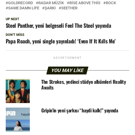
GOLDRECORD
RADAR MÜZIK
RISE ABOVE THIS
ROCK
SAME DAMN LIFE
ŞARKI
SEETHER
UP NEXT
Steel Panther, yeni belgeseli Feel The Steel yayında
DON'T MISS
Papa Roach, yeni single yayınladı! ‘Even If It Kılls Me’
ADVERTISEMENT
YOU MAY LIKE
The Strokes, yedinci stüdyo albümleri Reality
Awaits
Gripin’in yeni şarkısı “haydi kalk!” yayında