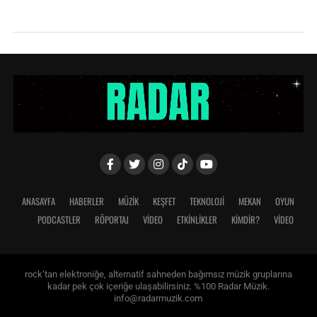
ANASAYFA
HABERLER
MÜZİK
KEŞFET
TEKNOLOJİ
MEKAN
OYUN
PODCASTLER
RÖPORTAJ
VİDEO
ETKİNLİKLER
KİMDİR?
VIDEO
rock’tan elektroniğe, alternatif sahneden bağımsız müzik gruplarına
kadar pek çok içeriğe ulaşabilirsiniz. %100 Radar Müzik.
info@radarmuzik.com