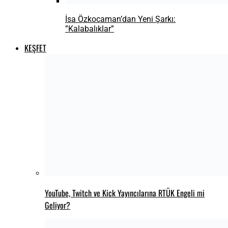
‘Spartacus: House of Ashur’ İncelemesi –
Roma’nın Kan, Zevk ve İhanet Üçgenine Geri
Dönüş
Thom Yorke, yeni teklisi “Dialing In”i
yayınladı
FİLM