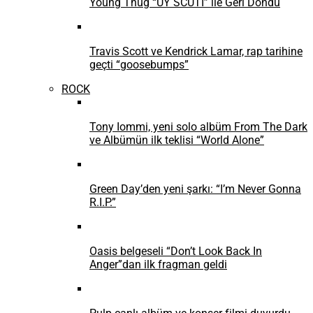
Young Thug “UY SCUTI” ile Geri Döndü
Travis Scott ve Kendrick Lamar, rap tarihine
geçti “goosebumps”
ROCK
Tony Iommi, yeni solo albüm From The Dark
ve Albümün ilk teklisi “World Alone”
Green Day’den yeni şarkı: “I’m Never Gonna
R.I.P.”
Oasis belgeseli “Don’t Look Back In
Anger”dan ilk fragman geldi