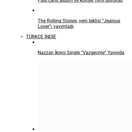
Pulp canlı albüm ve konser filmi duyurdu
The Rolling Stones, yeni teklisi “Jealous
Lover”ı yayımladı
TÜRKÇE İNDİE
Nazzan İkinci Single “Vazgeçme” Yayında
Asena Akan’dan yeni single: “Yalnız Yürüyen
Kadın” ile karşınızda
Selin Baycan’dan albüm öncesi son tekli:
“Aşina”
Merve’nin ilk albümünün habercisi ‘Platonik’
yayımda