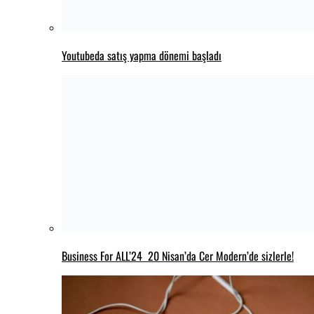
The Batman Part II için bir erteleme kararı
daha geldi
I PLAY ROCKY filminin ilk fragmanı