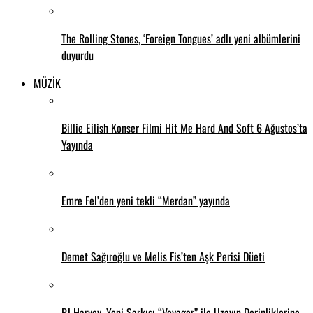
The Rolling Stones, ‘Foreign Tongues’ adlı yeni albümlerini
duyurdu
MÜZİK
Billie Eilish Konser Filmi Hit Me Hard And Soft 6 Ağustos’ta
Yayında
Emre Fel’den yeni tekli “Merdan” yayında
Demet Sağıroğlu ve Melis Fis’ten Aşk Perisi Düeti
PJ Harvey, Yeni Şarkısı “Voyager” ile Uzayın Derinliklerine