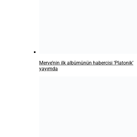
Contra, yeni şarkısı “Bit Yeniği” yayında
TÜRKÇE ROCK
Gripin’in yeni şarkısı “haydi kalk!” yayında
Yeni Model şarkısı “Ölürüm Daha İyi”
yayında
AYNA’NIN 30. YIL ANI ALBÜMÜNDE İKİNCİ
PERDE: MELİS FİS’TEN “TIRTIL” SÜRPRİZİ