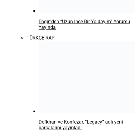
MENTRA’dan iç hesaplaşma üzerine kurulu
yeni tekli “Son Bir Savaş”