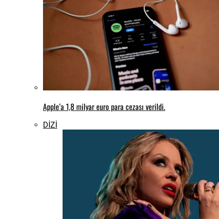
yayınlandı
Green Day’den yeni şarkı: “I’m Never Gonna
R.I.P.”
Oasis belgeseli “Don’t Look Back In
Anger”dan ilk fragman geldi