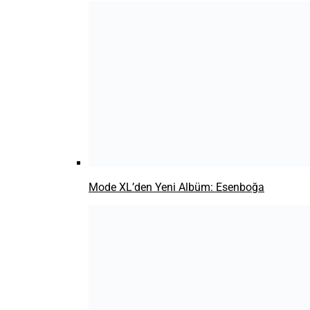
İsa Özkocaman’dan Yeni Şarkı:
”Kalabalıklar”
KEŞFET
YouTube, Twitch ve Kick Yayıncılarına RTÜK Engeli mi
Geliyor?