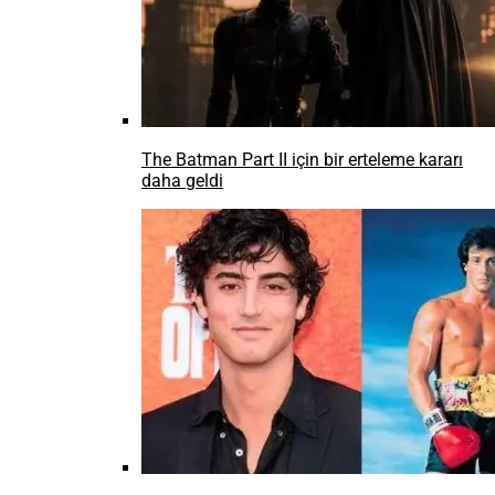
MiniMüzikhol’de 17. Sezon başlıyor!
Tomorrowland, Ibiza’daki İlk Resmi Mağazasını Açtı
OYUN