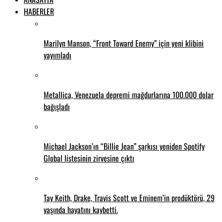
HABERLER
Marilyn Manson, “Front Toward Enemy” için yeni klibini
yayımladı
Metallica, Venezuela depremi mağdurlarına 100.000 dolar
bağışladı
Michael Jackson’ın “Billie Jean” şarkısı yeniden Spotify
Global listesinin zirvesine çıktı
Tay Keith, Drake, Travis Scott ve Eminem’in prodüktörü, 29
yaşında hayatını kaybetti.