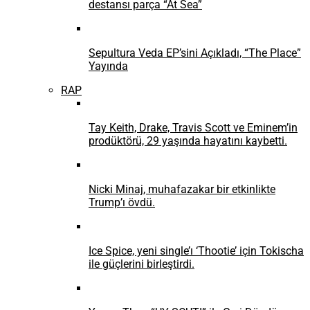
destansı parça “At Sea”
Sepultura Veda EP’sini Açıkladı, “The Place”
Yayında
RAP
Tay Keith, Drake, Travis Scott ve Eminem’in
prodüktörü, 29 yaşında hayatını kaybetti.
Nicki Minaj, muhafazakar bir etkinlikte
Trump’ı övdü.
Ice Spice, yeni single’ı ‘Thootie’ için Tokischa
ile güçlerini birleştirdi.