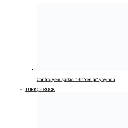
Youtubeda satış yapma dönemi başladı
Business For ALL’24 20 Nisan’da Cer Modern’de sizlerle!