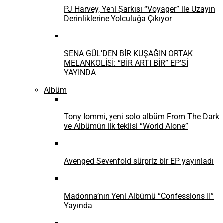
PJ Harvey, Yeni Şarkısı “Voyager” ile Uzayın
Derinliklerine Yolculuğa Çıkıyor
SENA GÜL’DEN BİR KUŞAĞIN ORTAK
MELANKOLİSİ: “BİR ARTI BİR” EP’Sİ
YAYINDA
Albüm
Tony Iommi, yeni solo albüm From The Dark
ve Albümün ilk teklisi “World Alone”
Avenged Sevenfold sürpriz bir EP yayınladı
Madonna’nın Yeni Albümü “Confessions II”
Yayında