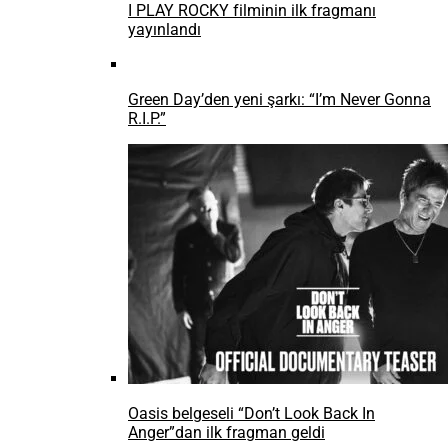
God of War drama dizisinin Kratos’u ile tanışın Ryan Hurst