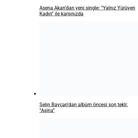
Engin’den “Uzun İnce Bir Yoldayım” Yorumu
Yayında
TÜRKÇE RAP
Defkhan ve Konfezar, “Legacy” adlı yeni
parçalarını yayınladı
Mode XL’den Yeni Albüm: Esenboğa
UZI VE MOTİVE’NİN MORTAL KOMBAT
ALBÜMÜ YAYINLANDI
CARTEL 13 Aralık’ta Volkswagen Arena’da