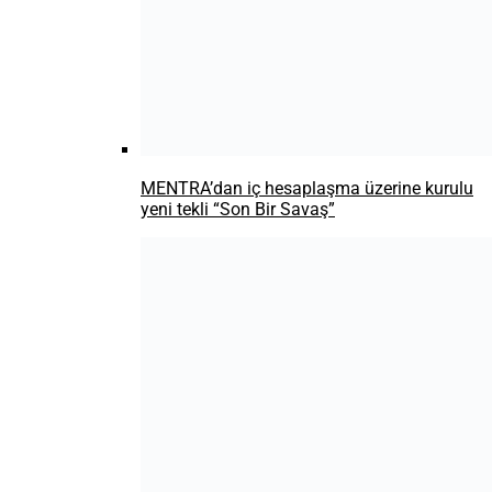
God of War drama dizisinin Kratos’u ile
tanışın Ryan Hurst