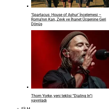
Business For ALL’24 20 Nisan’da Cer Modern’de sizlerle!