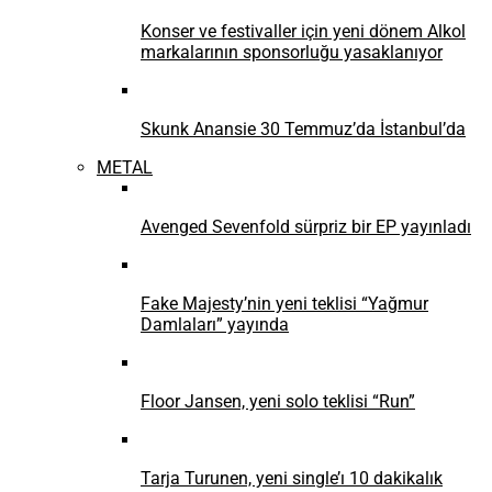
Konser ve festivaller için yeni dönem Alkol
markalarının sponsorluğu yasaklanıyor
Skunk Anansie 30 Temmuz’da İstanbul’da
METAL
Avenged Sevenfold sürpriz bir EP yayınladı
Fake Majesty’nin yeni teklisi “Yağmur
Damlaları” yayında
Floor Jansen, yeni solo teklisi “Run”
Tarja Turunen, yeni single’ı 10 dakikalık