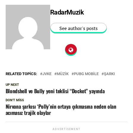
RadarMuzik
See author's posts
RELATED TOPICS:
JVKE
MÜZIK
PUBG MOBILE
ŞARKI
UP NEXT
Blondshell ve Bully yeni teklisi “Docket” yayında
DON'T MISS
Nirvana şarkısı ‘Polly’nin ortaya çıkmasına neden olan
acımasız trajik olaylar
ADVERTISEMENT