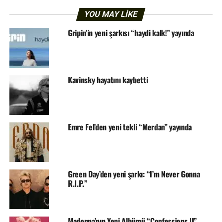
YOU MAY LIKE
Gripin’in yeni şarkısı “haydi kalk!” yayında
Kavinsky hayatını kaybetti
Emre Fel’den yeni tekli “Merdan” yayında
Green Day’den yeni şarkı: “I’m Never Gonna
R.I.P.”
Madonna’nın Yeni Albümü “Confessions II”