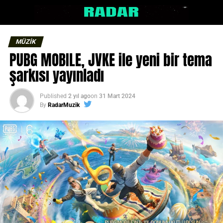
MÜZİK
PUBG MOBILE, JVKE ile yeni bir tema
şarkısı yayınladı
Published
2 yıl ago
on
31 Mart 2024
By
RadarMuzik