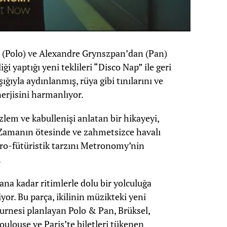
e (Polo) ve Alexandre Grynszpan’dan (Pan)
ği yaptığı yeni teklileri “Disco Nap” ile geri
ğıyla aydınlanmış, rüya gibi tınılarını ve
nerjisini harmanlıyor.
zlem ve kabullenişi anlatan bir hikayeyi,
r. Zamanın ötesinde ve zahmetsizce havalı
etro-fütüristik tarzını Metronomy’nin
.
na kadar ritimlerle dolu bir yolculuğa
yor. Bu parça, ikilinin müzikteki yeni
 turnesi planlayan Polo & Pan, Brüksel,
oulouse ve Paris’te biletleri tükenen