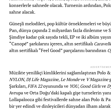
konserlerle sahnede olacak. Turnenin ardından, Pol
sahne alacak.
Güneşli melodileri, pop kültür örneklemeleri ve büyü
Pan, dünya çapında 2 milyardan fazla dinlenme ve Sp
Şimdiye kadar çok sayıda tekli, EP ve iki albüm yayım
“Canopé” şarkılarını içeren, altın sertifikalı
Caravell
altın sertifikalı “Feel Good” parçalarını barındıran
C
ADVERTISEME
Müzikte yenilikçi kimliklerini sağlamlaştıran Polo 
NYLON
,
DJ Life Magazine
,
Le Monde
ve
V Magazine
g
Şarkıları,
FIFA 22
oyununda ve
YOU
,
Good Girls
ve
D
Avrupa ve Orta Doğu’daki kapalı gişe turnelerin yanı
Lollapalooza gibi festivallerde sahne alan Polo & P
bir yer edindi ve dinleyicileri dünyadan ilham alara