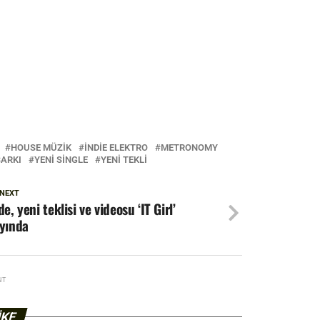
HOUSE MÜZIK
INDIE ELEKTRO
METRONOMY
ŞARKI
YENI SINGLE
YENI TEKLI
 NEXT
de, yeni teklisi ve videosu ‘IT Girl’
yında
NT
IKE