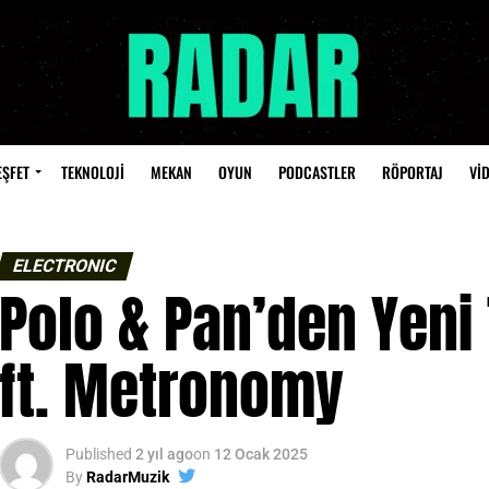
EŞFET
TEKNOLOJİ
MEKAN
OYUN
PODCASTLER
RÖPORTAJ
Vİ
ELECTRONIC
Polo & Pan’den Yeni 
ft. Metronomy
Published
2 yıl ago
on
12 Ocak 2025
By
RadarMuzik