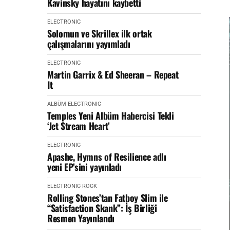
Kavinsky hayatını kaybetti
ELECTRONIC
Solomun ve Skrillex ilk ortak
çalışmalarını yayımladı
ELECTRONIC
Martin Garrix & Ed Sheeran – Repeat
It
ALBÜM
ELECTRONIC
Temples Yeni Albüm Habercisi Tekli
‘Jet Stream Heart’
ELECTRONIC
Apashe, Hymns of Resilience adlı
yeni EP’sini yayınladı
ELECTRONIC
ROCK
Rolling Stones’tan Fatboy Slim ile
“Satisfaction Skank”: İş Birliği
Resmen Yayınlandı