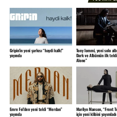
Gripin’in yeni şarkısı “haydi kalk!”
Tony Iommi, yeni solo a
yayında
Dark ve Albümün ilk tekli
Alone”
Emre Fel’den yeni tekli “Merdan”
Marilyn Manson, “Front 
yayında
için yeni klibini yayımladı