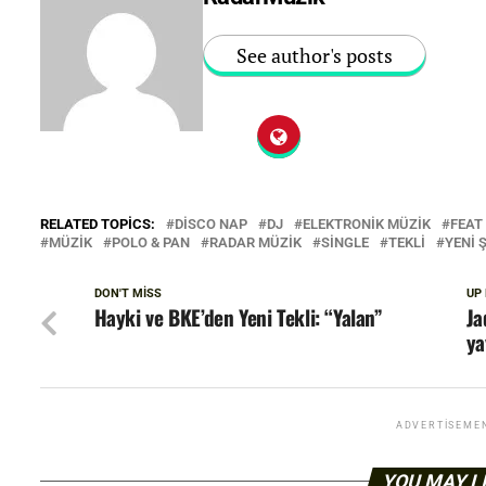
See author's posts
RELATED TOPICS:
DISCO NAP
DJ
ELEKTRONIK MÜZIK
FEAT
MÜZIK
POLO & PAN
RADAR MÜZIK
SINGLE
TEKLI
YENI 
DON'T MISS
UP
Hayki ve BKE’den Yeni Tekli: “Yalan”
Ja
ya
ADVERTISEME
YOU MAY L