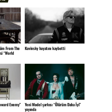
lbüm From The
Kavinsky hayatını kaybetti
si “World
Toward Enemy”
Yeni Model şarkısı “Ölürüm Daha İyi”
yayında