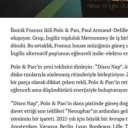
İkonik Fransız ikili Polo & Pan, Paul Armand-Delill
oluşuyor. Grup, İngiliz topluluk Metronomy ile iş birli
döndü. Bu ortaklık, Fransız house müziğinin güneş ışı
İngiliz alternatif pop’unun eğlenceli indie-elektro e
Polo & Pan’in yeni teklisini dinleyin: “Disco Nap”, ö
disko tınılarıyla süslenmiş ritimleriyle birleştiriyo
bir parça olarak dikkat çeken tekli, Polo & Pan’in r
eğlenceli ama düşündürücü enerjisiyle buluşturuyor
“Disco Nap”, Polo & Pan’in dans pistinde güneş doğa
davet ettiği son teklileri “Nenuphar”ın ardından geli
yönünün bir işareti. 2025 yılı için büyük bir Avrupa
Amsterdam, Varşova, Berlin, Lyon, Bordeaux, Lille, T