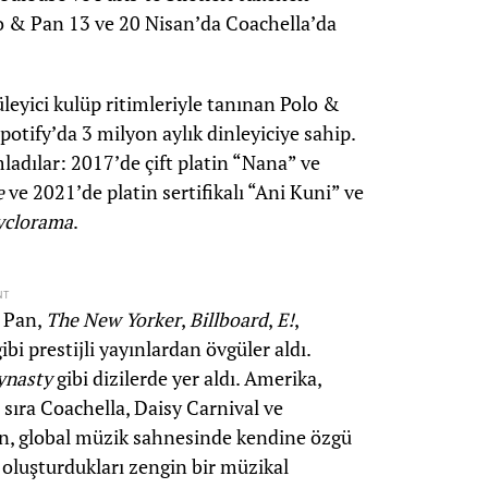
o & Pan 13 ve 20 Nisan’da Coachella’da
leyici kulüp ritimleriyle tanınan Polo &
otify’da 3 milyon aylık dinleyiciye sahip.
ladılar: 2017’de çift platin “Nana” ve
e
ve 2021’de platin sertifikalı “Ani Kuni” ve
yclorama
.
NT
& Pan,
The New Yorker
,
Billboard
,
E!
,
ibi prestijli yayınlardan övgüler aldı.
ynasty
gibi dizilerde yer aldı. Amerika,
 sıra Coachella, Daisy Carnival ve
an, global müzik sahnesinde kendine özgü
k oluşturdukları zengin bir müzikal