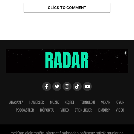
CLICK TO COMMENT
ANASAYFA
HABERLER
MÜZİK
KEŞFET
TEKNOLOJİ
MEKAN
OYUN
PODCASTLER
RÖPORTAJ
VİDEO
ETKİNLİKLER
KİMDİR?
VIDEO
rock’tan elektroniğe, alternatif sahneden bağımsız müzik gruplarına