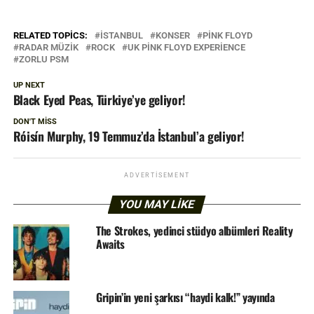
RELATED TOPICS:
ISTANBUL
KONSER
PINK FLOYD
RADAR MÜZIK
ROCK
UK PINK FLOYD EXPERIENCE
ZORLU PSM
UP NEXT
Black Eyed Peas, Türkiye’ye geliyor!
DON'T MISS
Róisín Murphy, 19 Temmuz’da İstanbul’a geliyor!
ADVERTISEMENT
YOU MAY LIKE
The Strokes, yedinci stüdyo albümleri Reality
Awaits
Gripin’in yeni şarkısı “haydi kalk!” yayında