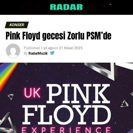
KONSER
Pink Floyd gecesi Zorlu PSM’de
Published
1 yıl ago
on
21 Nisan 2025
By
RadarMuzik