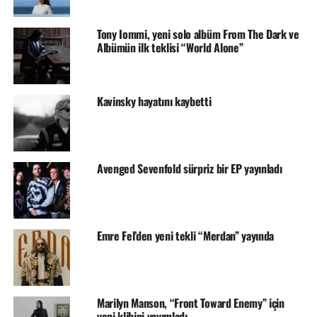
Tony Iommi, yeni solo albüm From The Dark ve
Albümün ilk teklisi “World Alone”
Kavinsky hayatını kaybetti
Avenged Sevenfold sürpriz bir EP yayınladı
Emre Fel’den yeni tekli “Merdan” yayında
Marilyn Manson, “Front Toward Enemy” için
yeni klibini yayımladı