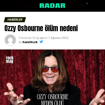
HABERLER
Ozzy Osbourne ölüm nedeni
Published
12 ay ago
on
7 Ağustos 2025
By
RadarMuzik