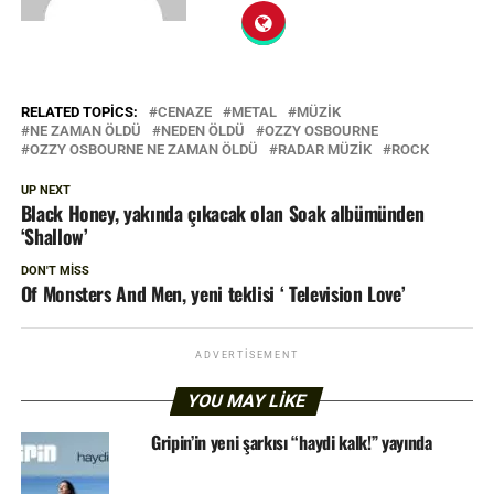
RELATED TOPICS:
CENAZE
METAL
MÜZIK
NE ZAMAN ÖLDÜ
NEDEN ÖLDÜ
OZZY OSBOURNE
OZZY OSBOURNE NE ZAMAN ÖLDÜ
RADAR MÜZIK
ROCK
UP NEXT
Black Honey, yakında çıkacak olan Soak albümünden
‘Shallow’
DON'T MISS
Of Monsters And Men, yeni teklisi ‘ Television Love’
ADVERTISEMENT
YOU MAY LIKE
Gripin’in yeni şarkısı “haydi kalk!” yayında