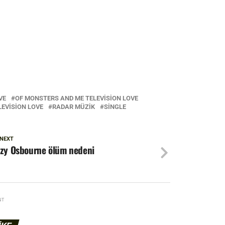
VE
OF MONSTERS AND ME TELEVISION LOVE
LEVISION LOVE
RADAR MÜZIK
SINGLE
 NEXT
zy Osbourne ölüm nedeni
NT