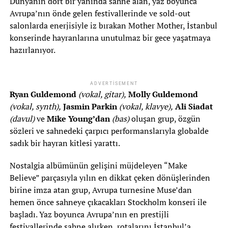
Dünyanın dört bir yanında sahne alan, yaz boyunca
Avrupa’nın önde gelen festivallerinde ve sold-out
salonlarda enerjisiyle iz bırakan Mother Mother, İstanbul
konserinde hayranlarına unutulmaz bir gece yaşatmaya
hazırlanıyor.
ADVERTISEMENT
Ryan Guldemond
(vokal, gitar),
Molly Guldemond
(vokal, synth),
Jasmin Parkin
(vokal, klavye),
Ali Siadat
(davul)
ve
Mike Young’dan
(bas)
oluşan grup, özgün
sözleri ve sahnedeki çarpıcı performanslarıyla globalde
sadık bir hayran kitlesi yarattı.
Nostalgia albümünün gelişini müjdeleyen “Make
Believe” parçasıyla yılın en dikkat çeken dönüşlerinden
birine imza atan grup, Avrupa turnesine Muse’dan
hemen önce sahneye çıkacakları Stockholm konseri ile
başladı. Yaz boyunca Avrupa’nın en prestijli
festivallerinde sahne alırken, rotalarını İstanbul’a