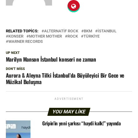
RELATED TOPICS:
ALTERNATIF ROCK
BKM
ISTANBUL
KONSER
MOTHER MOTHER
ROCK
TÜRKIYE
WARNER RECORDS
UP NEXT
Marilyn Manson İstanbul konseri ne zaman
DON'T MISS
Aurora & Aleyna Tilki İstanbul’da Büyüleyici Bir Gece ve
Müzikal Buluşma
ADVERTISEMENT
YOU MAY LIKE
Gripin’in yeni şarkısı “haydi kalk!” yayında