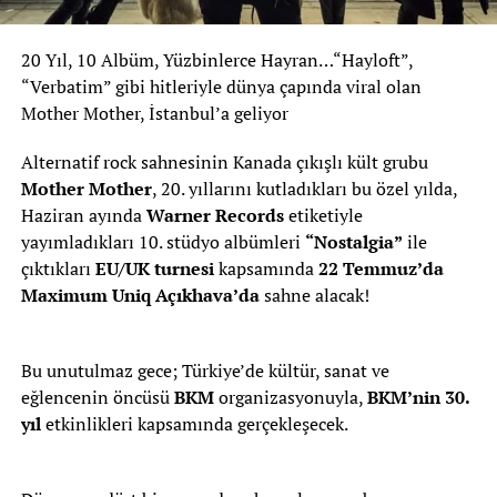
20 Yıl, 10 Albüm, Yüzbinlerce Hayran…“Hayloft”,
“Verbatim” gibi hitleriyle dünya çapında viral olan
Mother Mother, İstanbul’a geliyor
Alternatif rock sahnesinin Kanada çıkışlı kült grubu
Mother Mother
, 20. yıllarını kutladıkları bu özel yılda,
Haziran ayında
Warner Records
etiketiyle
yayımladıkları 10. stüdyo albümleri
“Nostalgia”
ile
çıktıkları
EU/UK turnesi
kapsamında
22 Temmuz’da
Maximum Uniq Açıkhava’da
sahne alacak!
Bu unutulmaz gece; Türkiye’de kültür, sanat ve
eğlencenin öncüsü
BKM
organizasyonuyla,
BKM’nin 30.
yıl
etkinlikleri kapsamında gerçekleşecek.