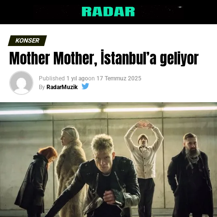
KONSER
Mother Mother, İstanbul’a geliyor
Published
1 yıl ago
on
17 Temmuz 2025
By
RadarMuzik