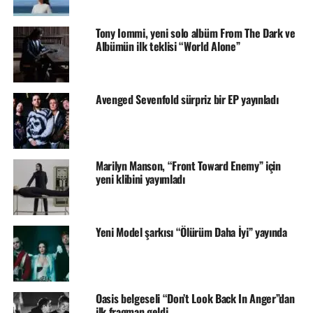
Tony Iommi, yeni solo albüm From The Dark ve
Albümün ilk teklisi “World Alone”
Avenged Sevenfold sürpriz bir EP yayınladı
Marilyn Manson, “Front Toward Enemy” için
yeni klibini yayımladı
Yeni Model şarkısı “Ölürüm Daha İyi” yayında
Oasis belgeseli “Don’t Look Back In Anger”dan
ilk fragman geldi