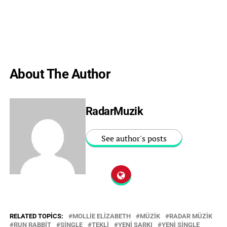
About The Author
RadarMuzik
See author's posts
RELATED TOPICS:
MOLLIE ELIZABETH
MÜZIK
RADAR MÜZIK
RUN RABBIT
SINGLE
TEKLI
YENI ŞARKI
YENI SINGLE