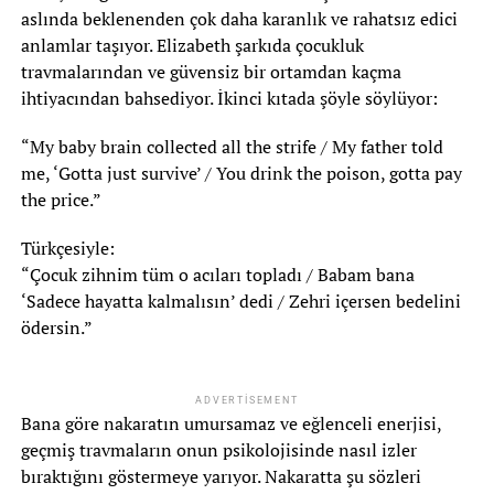
aslında beklenenden çok daha karanlık ve rahatsız edici
anlamlar taşıyor. Elizabeth şarkıda çocukluk
travmalarından ve güvensiz bir ortamdan kaçma
ihtiyacından bahsediyor. İkinci kıtada şöyle söylüyor:
“My baby brain collected all the strife / My father told
me, ‘Gotta just survive’ / You drink the poison, gotta pay
the price.”
Türkçesiyle:
“Çocuk zihnim tüm o acıları topladı / Babam bana
‘Sadece hayatta kalmalısın’ dedi / Zehri içersen bedelini
ödersin.”
ADVERTISEMENT
Bana göre nakaratın umursamaz ve eğlenceli enerjisi,
geçmiş travmaların onun psikolojisinde nasıl izler
bıraktığını göstermeye yarıyor. Nakaratta şu sözleri