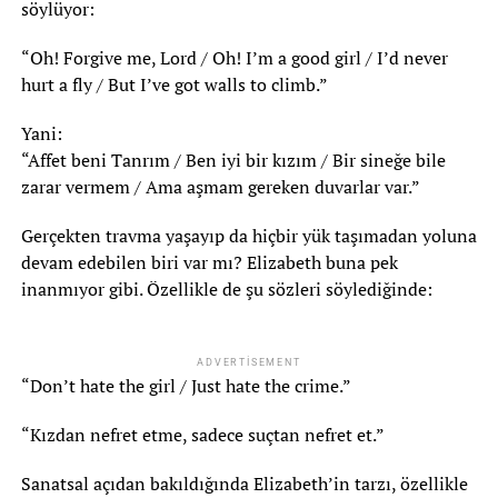
söylüyor:
“Oh! Forgive me, Lord / Oh! I’m a good girl / I’d never
hurt a fly / But I’ve got walls to climb.”
Yani:
“Affet beni Tanrım / Ben iyi bir kızım / Bir sineğe bile
zarar vermem / Ama aşmam gereken duvarlar var.”
Gerçekten travma yaşayıp da hiçbir yük taşımadan yoluna
devam edebilen biri var mı? Elizabeth buna pek
inanmıyor gibi. Özellikle de şu sözleri söylediğinde:
ADVERTISEMENT
“Don’t hate the girl / Just hate the crime.”
“Kızdan nefret etme, sadece suçtan nefret et.”
Sanatsal açıdan bakıldığında Elizabeth’in tarzı, özellikle