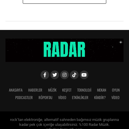
ANASAYFA
HABERLER
MÜZİK
KEŞFET
TEKNOLOJİ
MEKAN
OYUN
PODCASTLER
RÖPORTAJ
VİDEO
ETKİNLİKLER
KİMDİR?
VIDEO
rock’tan elektroniğe, alternatif sahneden bağımsız müzik gruplarına
kadar pek çok içeriğe ulaşabilirsiniz. %100 Radar Müzik.