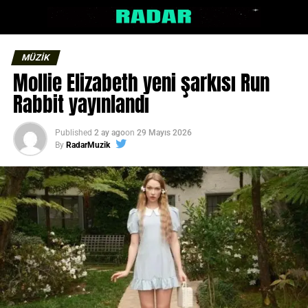
MÜZİK
Mollie Elizabeth yeni şarkısı Run
Rabbit yayınlandı
Published
2 ay ago
on
29 Mayıs 2026
By
RadarMuzik