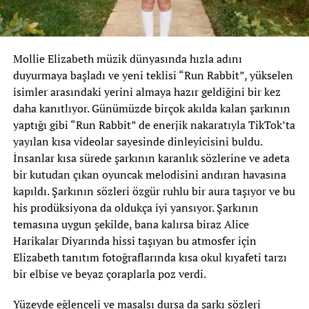
Mollie Elizabeth müzik dünyasında hızla adını
duyurmaya başladı ve yeni teklisi “Run Rabbit”, yükselen
isimler arasındaki yerini almaya hazır geldiğini bir kez
daha kanıtlıyor. Günümüzde birçok akılda kalan şarkının
yaptığı gibi “Run Rabbit” de enerjik nakaratıyla TikTok’ta
yayılan kısa videolar sayesinde dinleyicisini buldu.
İnsanlar kısa sürede şarkının karanlık sözlerine ve adeta
bir kutudan çıkan oyuncak melodisini andıran havasına
kapıldı. Şarkının sözleri özgür ruhlu bir aura taşıyor ve bu
his prodüksiyona da oldukça iyi yansıyor. Şarkının
temasına uygun şekilde, bana kalırsa biraz Alice
Harikalar Diyarında hissi taşıyan bu atmosfer için
Elizabeth tanıtım fotoğraflarında kısa okul kıyafeti tarzı
bir elbise ve beyaz çoraplarla poz verdi.
Yüzeyde eğlenceli ve masalsı dursa da şarkı sözleri