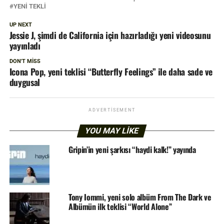
YENI TEKLI
UP NEXT
Jessie J, şimdi de California için hazırladığı yeni videosunu
yayınladı
DON'T MISS
Icona Pop, yeni teklisi “Butterfly Feelings” ile daha sade ve
duygusal
ADVERTISEMENT
YOU MAY LIKE
Gripin’in yeni şarkısı “haydi kalk!” yayında
Tony Iommi, yeni solo albüm From The Dark ve
Albümün ilk teklisi “World Alone”