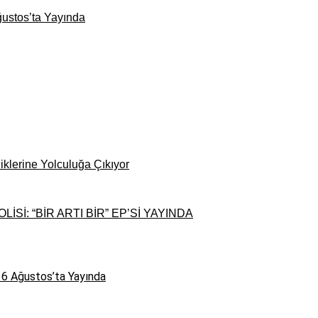
ğustos’ta Yayında
iklerine Yolculuğa Çıkıyor
İ: “BİR ARTI BİR” EP’Sİ YAYINDA
t 6 Ağustos’ta Yayında