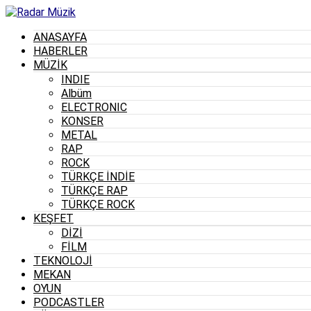
ANASAYFA
HABERLER
MÜZİK
INDIE
Albüm
ELECTRONIC
KONSER
METAL
RAP
ROCK
TÜRKÇE İNDİE
TÜRKÇE RAP
TÜRKÇE ROCK
KEŞFET
DİZİ
FİLM
TEKNOLOJİ
MEKAN
OYUN
PODCASTLER