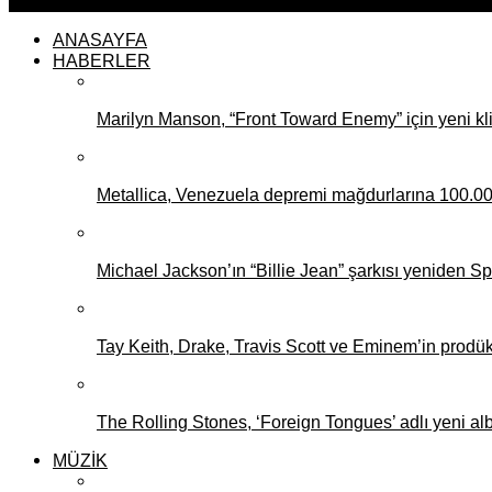
ANASAYFA
HABERLER
Marilyn Manson, “Front Toward Enemy” için yeni kli
Metallica, Venezuela depremi mağdurlarına 100.00
Michael Jackson’ın “Billie Jean” şarkısı yeniden Spot
Tay Keith, Drake, Travis Scott ve Eminem’in prodükt
The Rolling Stones, ‘Foreign Tongues’ adlı yeni al
MÜZİK