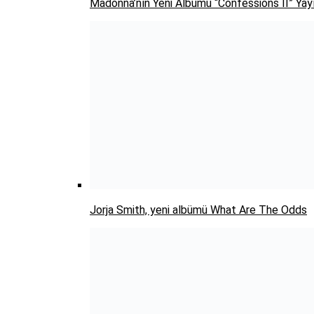
Madonna’nın Yeni Albümü “Confessions II” Yay
Jorja Smith, yeni albümü What Are The Odds