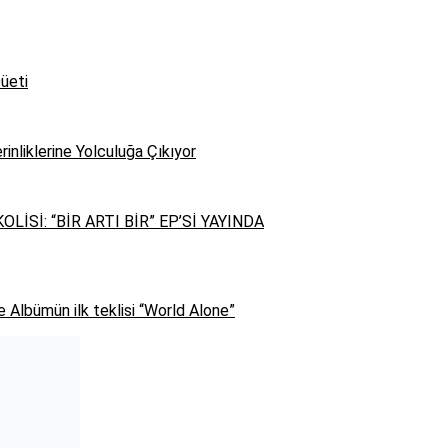
üeti
rinliklerine Yolculuğa Çıkıyor
İSİ: “BİR ARTI BİR” EP’Sİ YAYINDA
 Albümün ilk teklisi “World Alone”