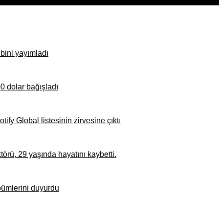
bini yayımladı
0 dolar bağışladı
ify Global listesinin zirvesine çıktı
örü, 29 yaşında hayatını kaybetti.
bümlerini duyurdu