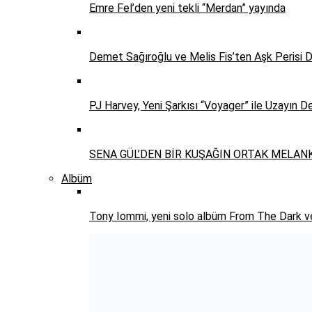
Emre Fel’den yeni tekli “Merdan” yayında
Demet Sağıroğlu ve Melis Fis’ten Aşk Perisi D
PJ Harvey, Yeni Şarkısı “Voyager” ile Uzayın De
SENA GÜL’DEN BİR KUŞAĞIN ORTAK MELANKOL
Albüm
Tony Iommi, yeni solo albüm From The Dark ve