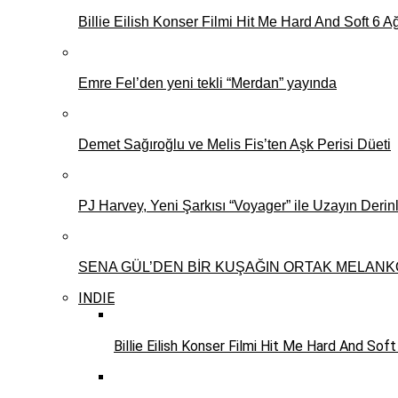
Billie Eilish Konser Filmi Hit Me Hard And Soft 6 A
Emre Fel’den yeni tekli “Merdan” yayında
Demet Sağıroğlu ve Melis Fis’ten Aşk Perisi Düeti
PJ Harvey, Yeni Şarkısı “Voyager” ile Uzayın Derinl
SENA GÜL’DEN BİR KUŞAĞIN ORTAK MELANKOLİS
INDIE
Billie Eilish Konser Filmi Hit Me Hard And Sof