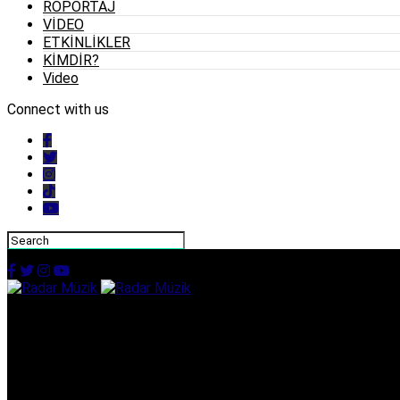
RÖPORTAJ
VİDEO
ETKİNLİKLER
KİMDİR?
Video
Connect with us
Radar Müzik
Marstan’ın Yeni Teklisi “Beter Olun” Yayında