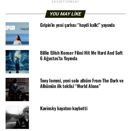
ADVERTISEMENT
YOU MAY LIKE
Gripin’in yeni şarkısı “haydi kalk!” yayında
Billie Eilish Konser Filmi Hit Me Hard And Soft
6 Ağustos’ta Yayında
Tony Iommi, yeni solo albüm From The Dark ve
Albümün ilk teklisi “World Alone”
Kavinsky hayatını kaybetti