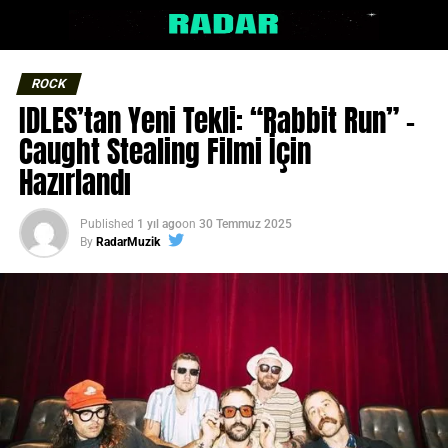
ROCK
IDLES’tan Yeni Tekli: “Rabbit Run” –
Caught Stealing Filmi İçin
Hazırlandı
Published
1 yıl ago
on
30 Temmuz 2025
By
RadarMuzik