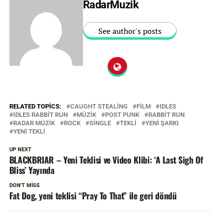
RadarMuzik
See author's posts
RELATED TOPICS:
CAUGHT STEALING
FILM
IDLES
IDLES RABBIT RUN
MÜZIK
POST PUNK
RABBIT RUN
RADAR MÜZIK
ROCK
SINGLE
TEKLI
YENI ŞARKI
YENI TEKLI
UP NEXT
BLACKBRIAR – Yeni Teklisi ve Video Klibi: ‘A Last Sigh Of
Bliss’ Yayında
DON'T MISS
Fat Dog, yeni teklisi “Pray To That” ile geri döndü