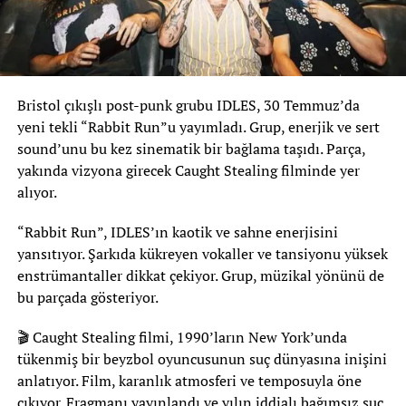
Bristol çıkışlı post-punk grubu IDLES, 30 Temmuz’da
yeni tekli “Rabbit Run”u yayımladı. Grup, enerjik ve sert
sound’unu bu kez sinematik bir bağlama taşıdı. Parça,
yakında vizyona girecek Caught Stealing filminde yer
alıyor.
“Rabbit Run”, IDLES’ın kaotik ve sahne enerjisini
yansıtıyor. Şarkıda kükreyen vokaller ve tansiyonu yüksek
enstrümantaller dikkat çekiyor. Grup, müzikal yönünü de
bu parçada gösteriyor.
🎬 Caught Stealing filmi, 1990’ların New York’unda
tükenmiş bir beyzbol oyuncusunun suç dünyasına inişini
anlatıyor. Film, karanlık atmosferi ve temposuyla öne
çıkıyor. Fragmanı yayınlandı ve yılın iddialı bağımsız suç