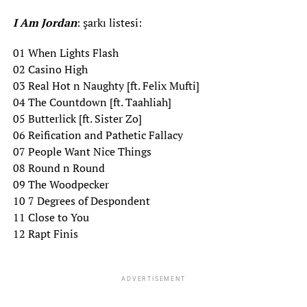
I Am Jordan
: şarkı listesi:
01 When Lights Flash
02 Casino High
03 Real Hot n Naughty [ft. Felix Mufti]
04 The Countdown [ft. Taahliah]
05 Butterlick [ft. Sister Zo]
06 Reification and Pathetic Fallacy
07 People Want Nice Things
08 Round n Round
09 The Woodpecker
10 7 Degrees of Despondent
11 Close to You
12 Rapt Finis
ADVERTISEMENT