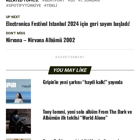
RELATED TOPICS:
BEATPORT
DJ
I. JORDAN
SPOTIFYTÜRKIYE
TEKLI
UP NEXT
Electronica Festival Istanbul 2024 için geri sayım başladı!
DON'T MISS
Nirvana – Nirvana Albümü 2002
ADVERTISEMENT
YOU MAY LIKE
Gripin’in yeni şarkısı “haydi kalk!” yayında
Tony Iommi, yeni solo albüm From The Dark ve
Albümün ilk teklisi “World Alone”