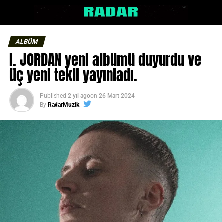
ALBÜM
I. JORDAN yeni albümü duyurdu ve
üç yeni tekli yayınladı.
Published
2 yıl ago
on
26 Mart 2024
By
RadarMuzik