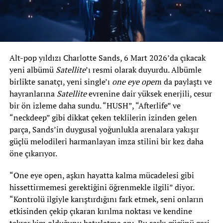
Alt-pop yıldızı Charlotte Sands, 6 Mart 2026’da çıkacak
yeni albümü
Satellite
’ı resmi olarak duyurdu. Albümle
birlikte sanatçı, yeni single’ı
one eye open
ı da paylaştı ve
hayranlarına
Satellite
evrenine dair yüksek enerjili, cesur
bir ön izleme daha sundu. “HUSH”, “Afterlife” ve
“neckdeep” gibi dikkat çeken teklilerin izinden gelen
parça, Sands’in duygusal yoğunlukla arenalara yakışır
güçlü melodileri harmanlayan imza stilini bir kez daha
öne çıkarıyor.
“One eye open, aşkın hayatta kalma mücadelesi gibi
hissettirmemesi gerektiğini öğrenmekle ilgili” diyor.
“Kontrolü ilgiyle karıştırdığını fark etmek, seni onların
etkisinden çekip çıkaran kırılma noktası ve kendine
tekrar kim olduğunu hatırlatma anı. Bu şarkı gücünü geri