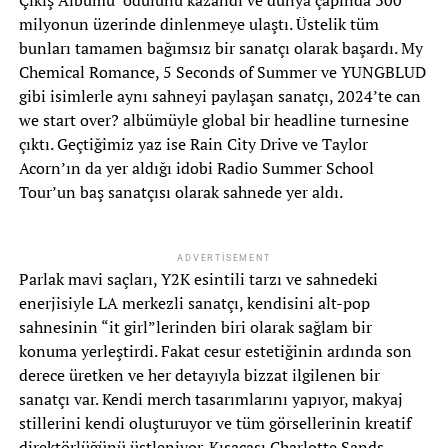
milyonun üzerinde dinlenmeye ulaştı. Üstelik tüm
bunları tamamen bağımsız bir sanatçı olarak başardı. My
Chemical Romance, 5 Seconds of Summer ve YUNGBLUD
gibi isimlerle aynı sahneyi paylaşan sanatçı, 2024’te can
we start over? albümüyle global bir headline turnesine
çıktı. Geçtiğimiz yaz ise Rain City Drive ve Taylor
Acorn’ın da yer aldığı idobi Radio Summer School
Tour’un baş sanatçısı olarak sahnede yer aldı.
ADVERTISEMENT
Parlak mavi saçları, Y2K esintili tarzı ve sahnedeki
enerjisiyle LA merkezli sanatçı, kendisini alt-pop
sahnesinin “it girl”lerinden biri olarak sağlam bir
konuma yerleştirdi. Fakat cesur estetiğinin ardında son
derece üretken ve her detayıyla bizzat ilgilenen bir
sanatçı var. Kendi merch tasarımlarını yapıyor, makyaj
stillerini kendi oluşturuyor ve tüm görsellerinin kreatif
direktörlüğünü üstleniyor. Kısacası Charlotte Sands,