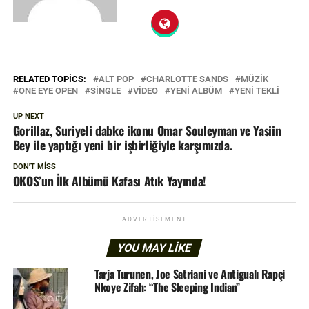
RELATED TOPICS:
ALT POP
CHARLOTTE SANDS
MÜZIK
ONE EYE OPEN
SINGLE
VIDEO
YENI ALBÜM
YENI TEKLI
UP NEXT
Gorillaz, Suriyeli dabke ikonu Omar Souleyman ve Yasiin
Bey ile yaptığı yeni bir işbirliğiyle karşımızda.
DON'T MISS
OKOS’un İlk Albümü Kafası Atık Yayında!
ADVERTISEMENT
YOU MAY LIKE
Tarja Turunen, Joe Satriani ve Antigualı Rapçi
Nkoye Zifah: “The Sleeping Indian”