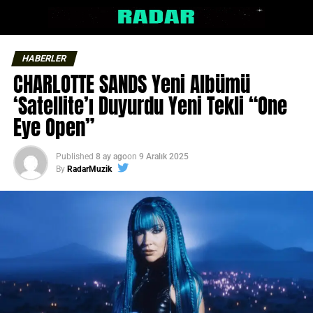
HABERLER
CHARLOTTE SANDS Yeni Albümü
‘Satellite’ı Duyurdu Yeni Tekli “One
Eye Open”
Published
8 ay ago
on
9 Aralık 2025
By
RadarMuzik