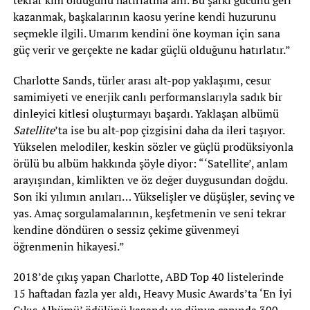
kazanmak, başkalarının kaosu yerine kendi huzurunu
seçmekle ilgili. Umarım kendini öne koyman için sana
güç verir ve gerçekte ne kadar güçlü olduğunu hatırlatır.”
Charlotte Sands, türler arası alt-pop yaklaşımı, cesur
samimiyeti ve enerjik canlı performanslarıyla sadık bir
dinleyici kitlesi oluşturmayı başardı. Yaklaşan albümü
Satellite
’ta ise bu alt-pop çizgisini daha da ileri taşıyor.
Yükselen melodiler, keskin sözler ve güçlü prodüksiyonla
örülü bu albüm hakkında şöyle diyor: “‘Satellite’, anlam
arayışından, kimlikten ve öz değer duygusundan doğdu.
Son iki yılımın anıları… Yükselişler ve düşüşler, sevinç ve
yas. Amaç sorgulamalarının, keşfetmenin ve seni tekrar
kendine döndüren o sessiz çekime güvenmeyi
öğrenmenin hikayesi.”
2018’de çıkış yapan Charlotte, ABD Top 40 listelerinde
15 haftadan fazla yer aldı, Heavy Music Awards’ta ‘En İyi
Çıkış Albümü’ ödülünü kazandı ve dünya çapında 300