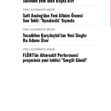
Selin'den yeni tekli Başka Biri
YERLİ ALTERNATİF MÜZİK
Soft Analog'dan Yeni Albüm Öncesi
Son Tekli: "Aynalarda" Yayında
YERLİ ALTERNATİF MÜZİK
Tesadüfen Karşılaştık’tan Yeni Single:
Bu Adamı Üzer
YERLİ ALTERNATİF MÜZİK
FLÖRT'ün Alternatif Performans'
projesinin yeni teklisi "Sevgili Gönül"