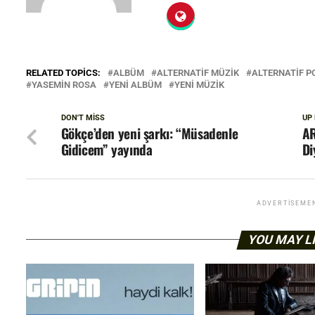
RELATED TOPICS:
ALBÜM
ALTERNATIF MÜZIK
ALTERNATIF P
YASEMIN ROSA
YENI ALBÜM
YENI MÜZIK
DON'T MISS
UP
Gökçe’den yeni şarkı: “Müsadenle
AR
Gidicem” yayında
Di
ADVERTISEME
YOU MAY L