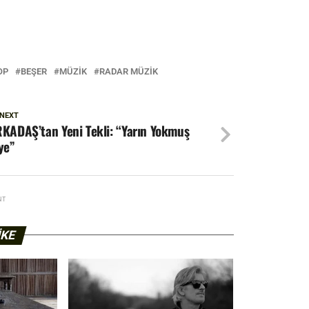
OP
BEŞER
MÜZIK
RADAR MÜZIK
 NEXT
KADAŞ’tan Yeni Tekli: “Yarın Yokmuş
ye”
NT
IKE