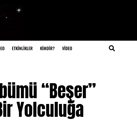
DEO
ETKİNLİKLER
KİMDİR?
VIDEO
Albümü “Beşer”
 Bir Yolculuğa