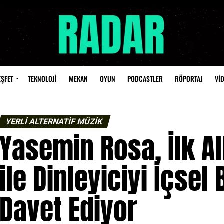
EŞFET
TEKNOLOJİ
MEKAN
OYUN
PODCASTLER
RÖPORTAJ
Vİ
YERLİ ALTERNATİF MÜZİK
Yasemin Rosa, İlk 
ile Dinleyiciyi İçsel
Davet Ediyor