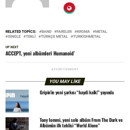
RELATED TOPICS:
BAND
FARELER
KROMA
METAL
SINGLE
TEKLI
TÜRKÇE METAL
TURKISHMETAL
UP NEXT
ACCEPT, yeni albümleri Humanoid’
ADVERTISEMENT
YOU MAY LIKE
Gripin’in yeni şarkısı “haydi kalk!” yayında
Tony Iommi, yeni solo albüm From The Dark ve
Albümün ilk teklisi “World Alone”