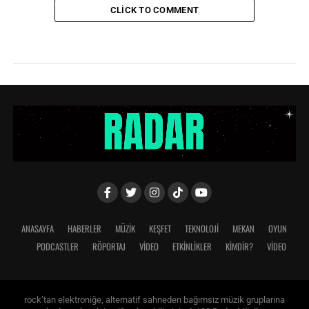
CLICK TO COMMENT
ANASAYFA
HABERLER
MÜZİK
KEŞFET
TEKNOLOJİ
MEKAN
OYUN
PODCASTLER
RÖPORTAJ
VİDEO
ETKİNLİKLER
KİMDİR?
VIDEO
rock’tan elektroniğe, alternatif sahneden bağımsız müzik gruplarına