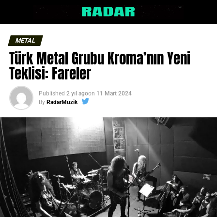
METAL
Türk Metal Grubu Kroma’nın Yeni
Teklisi: Fareler
Published
2 yıl ago
on
11 Mart 2024
By
RadarMuzik