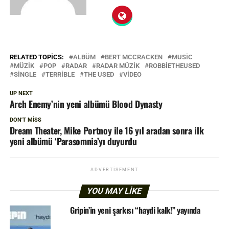
RELATED TOPICS:
ALBÜM
BERT MCCRACKEN
MUSIC
MÜZIK
POP
RADAR
RADAR MÜZIK
ROBBIETHEUSED
SINGLE
TERRIBLE
THE USED
VIDEO
UP NEXT
Arch Enemy’nin yeni albümü Blood Dynasty
DON'T MISS
Dream Theater, Mike Portnoy ile 16 yıl aradan sonra ilk
yeni albümü ‘Parasomnia’yı duyurdu
ADVERTISEMENT
YOU MAY LIKE
Gripin’in yeni şarkısı “haydi kalk!” yayında