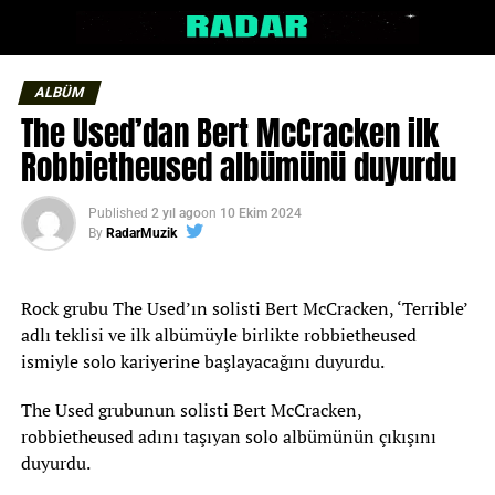
ALBÜM
The Used’dan Bert McCracken ilk
Robbietheused albümünü duyurdu
Published
2 yıl ago
on
10 Ekim 2024
By
RadarMuzik
Rock grubu The Used’ın solisti Bert McCracken, ‘Terrible’
adlı teklisi ve ilk albümüyle birlikte robbietheused
ismiyle solo kariyerine başlayacağını duyurdu.
The Used grubunun solisti Bert McCracken,
robbietheused adını taşıyan solo albümünün çıkışını
duyurdu.