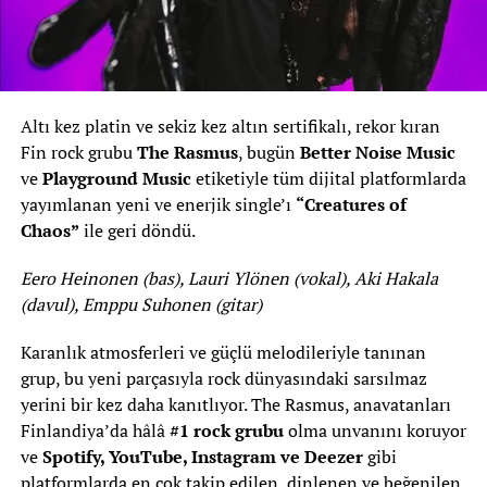
Altı kez platin ve sekiz kez altın sertifikalı, rekor kıran
Fin rock grubu
The Rasmus
, bugün
Better Noise Music
ve
Playground Music
etiketiyle tüm dijital platformlarda
yayımlanan yeni ve enerjik single’ı
“Creatures of
Chaos”
ile geri döndü.
Eero Heinonen (bas), Lauri Ylönen (vokal), Aki Hakala
(davul), Emppu Suhonen (gitar)
Karanlık atmosferleri ve güçlü melodileriyle tanınan
grup, bu yeni parçasıyla rock dünyasındaki sarsılmaz
yerini bir kez daha kanıtlıyor. The Rasmus, anavatanları
Finlandiya’da hâlâ
#1 rock grubu
olma unvanını koruyor
ve
Spotify, YouTube, Instagram ve Deezer
gibi
platformlarda en çok takip edilen, dinlenen ve beğenilen