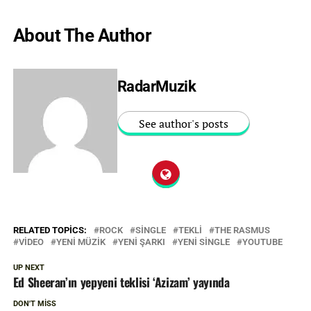
About The Author
RadarMuzik
See author's posts
RELATED TOPICS:
ROCK
SINGLE
TEKLI
THE RASMUS
VIDEO
YENI MÜZIK
YENI ŞARKI
YENI SINGLE
YOUTUBE
UP NEXT
Ed Sheeran’ın yepyeni teklisi ‘Azizam’ yayında
DON'T MISS