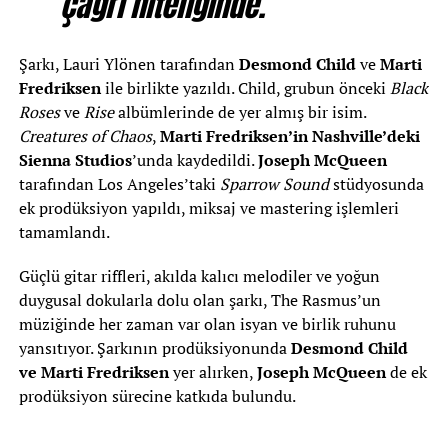
çağrı niteliğinde.”
Şarkı, Lauri Ylönen tarafından
Desmond Child
ve
Marti
Fredriksen
ile birlikte yazıldı. Child, grubun önceki
Black
Roses
ve
Rise
albümlerinde de yer almış bir isim.
Creatures of Chaos
,
Marti Fredriksen’in Nashville’deki
Sienna Studios
’unda kaydedildi.
Joseph McQueen
tarafından Los Angeles’taki
Sparrow Sound
stüdyosunda
ek prodüksiyon yapıldı, miksaj ve mastering işlemleri
tamamlandı.
Güçlü gitar riffleri, akılda kalıcı melodiler ve yoğun
duygusal dokularla dolu olan şarkı, The Rasmus’un
müziğinde her zaman var olan isyan ve birlik ruhunu
yansıtıyor. Şarkının prodüksiyonunda
Desmond Child
ve Marti Fredriksen
yer alırken,
Joseph McQueen
de ek
prodüksiyon sürecine katkıda bulundu.