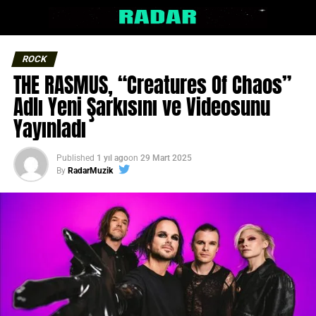
ROCK
THE RASMUS, “Creatures Of Chaos”
Adlı Yeni Şarkısını ve Videosunu
Yayınladı
Published
1 yıl ago
on
29 Mart 2025
By
RadarMuzik