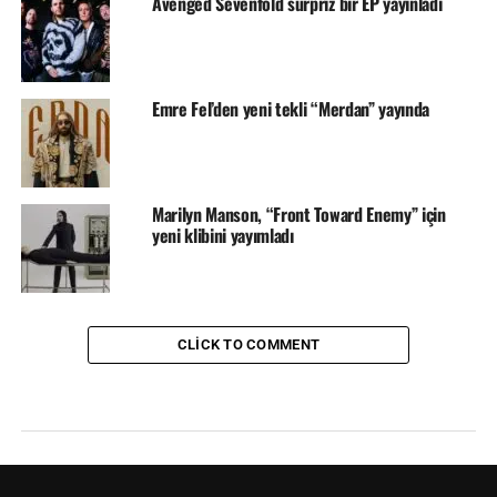
Avenged Sevenfold sürpriz bir EP yayınladı
Emre Fel’den yeni tekli “Merdan” yayında
Marilyn Manson, “Front Toward Enemy” için
yeni klibini yayımladı
CLICK TO COMMENT