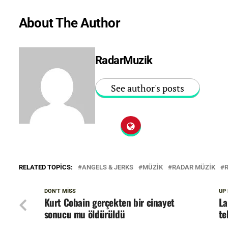
About The Author
RadarMuzik
See author's posts
RELATED TOPICS:
ANGELS & JERKS
MÜZIK
RADAR MÜZIK
DON'T MISS
UP
Kurt Cobain gerçekten bir cinayet
La
sonucu mu öldürüldü
te