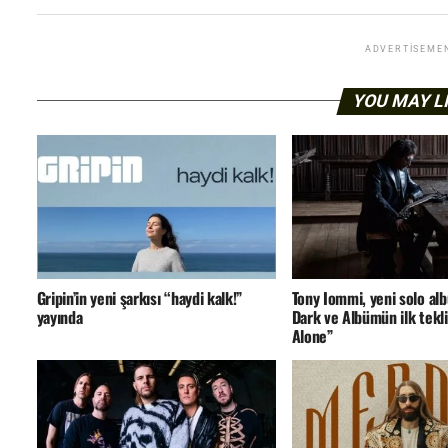
ADVERTISEME
YOU MAY L
Gripin’in yeni şarkısı “haydi kalk!”
Tony Iommi, yeni solo a
yayında
Dark ve Albümün ilk tekli
Alone”