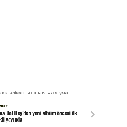
ROCK
SINGLE
THE GUV
YENI ŞARKI
 NEXT
na Del Rey’den yeni albüm öncesi ilk
kli yayında