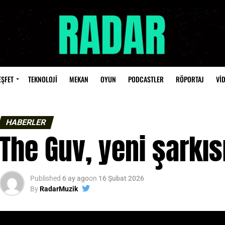
EŞFET
TEKNOLOJİ
MEKAN
OYUN
PODCASTLER
RÖPORTAJ
Vİ
HABERLER
The Guv, yeni şarkıs
Published
6 ay ago
on
16 Şubat 2026
By
RadarMuzik