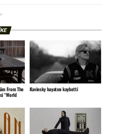
NT
IKE
lbüm From The
Kavinsky hayatını kaybetti
si “World