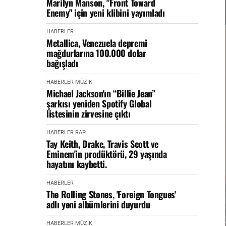
Marilyn Manson, "Front Toward
Enemy" için yeni klibini yayımladı
HABERLER
Metallica, Venezuela depremi
mağdurlarına 100.000 dolar
bağışladı
HABERLER
MÜZİK
Michael Jackson'ın “Billie Jean”
şarkısı yeniden Spotify Global
listesinin zirvesine çıktı
HABERLER
RAP
Tay Keith, Drake, Travis Scott ve
Eminem'in prodüktörü, 29 yaşında
hayatını kaybetti.
HABERLER
The Rolling Stones, 'Foreign Tongues'
adlı yeni albümlerini duyurdu
HABERLER
MÜZİK