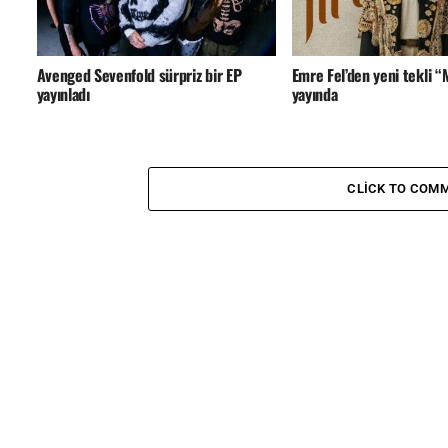
Avenged Sevenfold sürpriz bir EP
Emre Fel’den yeni tekli 
yayınladı
yayında
CLICK TO COM