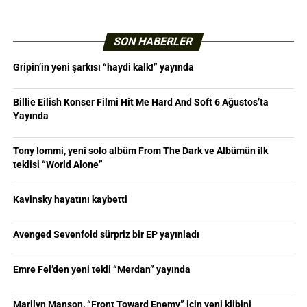
SON HABERLER
Gripin’in yeni şarkısı “haydi kalk!” yayında
Billie Eilish Konser Filmi Hit Me Hard And Soft 6 Ağustos’ta
Yayında
Tony Iommi, yeni solo albüm From The Dark ve Albümün ilk
teklisi “World Alone”
Kavinsky hayatını kaybetti
Avenged Sevenfold sürpriz bir EP yayınladı
Emre Fel’den yeni tekli “Merdan” yayında
Marilyn Manson, “Front Toward Enemy” için yeni klibini