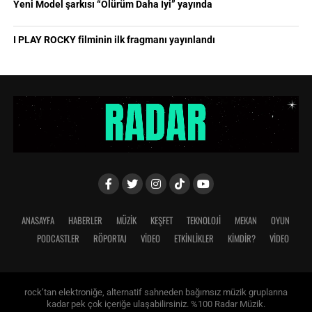
Yeni Model şarkısı “Ölürüm Daha İyi” yayında
I PLAY ROCKY filminin ilk fragmanı yayınlandı
ANASAYFA
HABERLER
MÜZİK
KEŞFET
TEKNOLOJİ
MEKAN
OYUN
PODCASTLER
RÖPORTAJ
VİDEO
ETKİNLİKLER
KİMDİR?
VIDEO
rock’tan elektroniğe, alternatif sahneden bağımsız müzik gruplarına
kadar pek çok içeriğe ulaşabilirsiniz. %100 Radar Müzik.