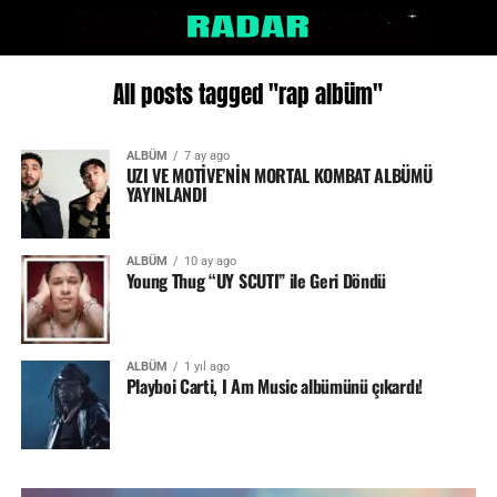
All posts tagged "rap albüm"
ALBÜM
7 ay ago
UZI VE MOTİVE’NİN MORTAL KOMBAT ALBÜMÜ
YAYINLANDI
ALBÜM
10 ay ago
Young Thug “UY SCUTI” ile Geri Döndü
ALBÜM
1 yıl ago
Playboi Carti, I Am Music albümünü çıkardı!