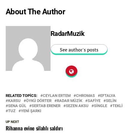
About The Author
RadarMuzik
See author's posts
RELATED TOPICS:
CEYLAN ERTEM
CHROMAS
EFTALYA
KARSU
ÖYKÜ DÖRTER
RADAR MÜZIK
SAFIYE
SELIN
SENA GÜL
SERTAB ERENER
SEZEN AKSU
SINGLE
TEKLI
TUZ
YENI ŞARKI
UP NEXT
Rihanna evine silahlı saldırı