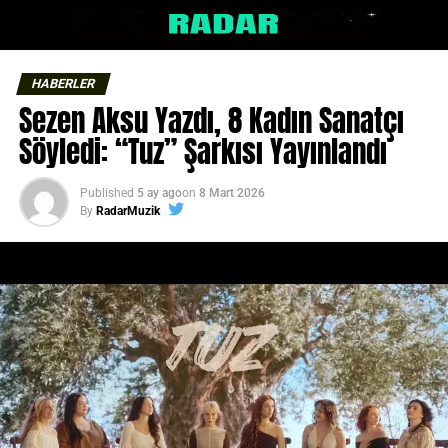
HABERLER
Sezen Aksu Yazdı, 8 Kadın Sanatçı
Söyledi: “Tuz” Şarkısı Yayınlandı
Published
5 ay ago
on
8 Mart 2026
By
RadarMuzik