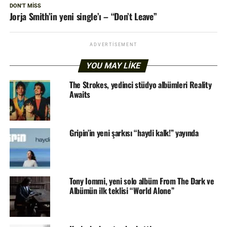
DON'T MISS
Jorja Smith’in yeni single’ı – “Don’t Leave”
ADVERTISEMENT
YOU MAY LIKE
The Strokes, yedinci stüdyo albümleri Reality
Awaits
Gripin’in yeni şarkısı “haydi kalk!” yayında
Tony Iommi, yeni solo albüm From The Dark ve
Albümün ilk teklisi “World Alone”