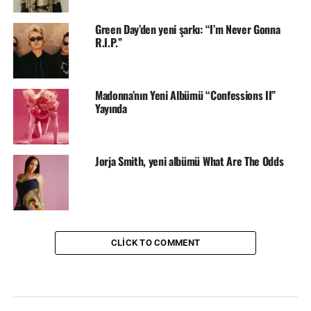
Green Day’den yeni şarkı: “I’m Never Gonna
R.I.P.”
Madonna’nın Yeni Albümü “Confessions II”
Yayında
Jorja Smith, yeni albümü What Are The Odds
CLICK TO COMMENT