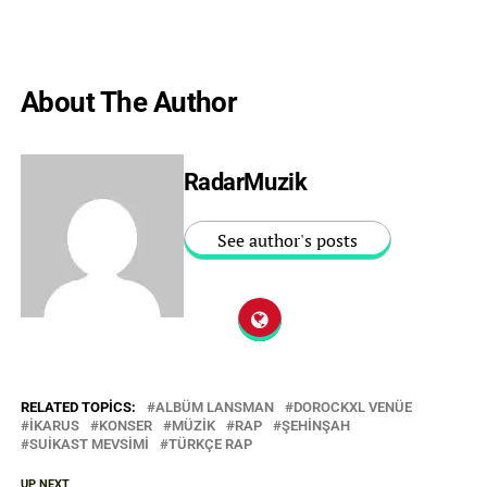
About The Author
RadarMuzik
See author's posts
RELATED TOPICS:
ALBÜM LANSMAN
DOROCKXL VENÜE
IKARUS
KONSER
MÜZIK
RAP
ŞEHINŞAH
SUİKAST MEVSİMİ
TÜRKÇE RAP
UP NEXT