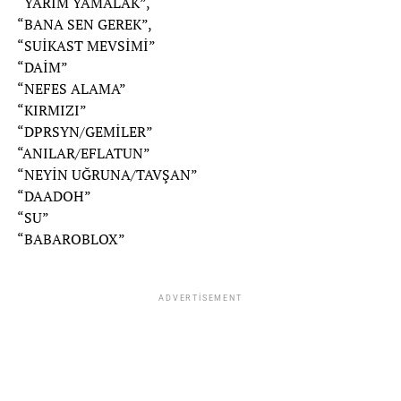
“YARIM YAMALAK”,
“BANA SEN GEREK”,
“SUİKAST MEVSİMİ”
“DAİM”
“NEFES ALAMA”
“KIRMIZI”
“DPRSYN/GEMİLER”
“ANILAR/EFLATUN”
“NEYİN UĞRUNA/TAVŞAN”
“DAADOH”
“SU”
“BABAROBLOX”
ADVERTISEMENT