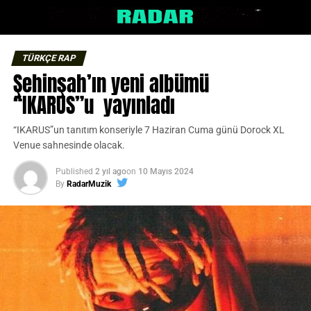
TÜRKÇE RAP
Şehinşah’ın yeni albümü
“IKARUS”u yayınladı
“IKARUS”un tanıtım konseriyle 7 Haziran Cuma günü Dorock XL
Venue sahnesinde olacak.
Published
2 yıl ago
on
10 Mayıs 2024
By
RadarMuzik