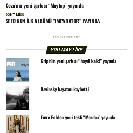
Ceza’nın yeni şarkısı “Maytap” yayında
DON'T MISS
SEFO’NUN İLK ALBÜMÜ “IMPARATOR“ YAYINDA
ADVERTISEMENT
YOU MAY LIKE
Gripin’in yeni şarkısı “haydi kalk!” yayında
Kavinsky hayatını kaybetti
Emre Fel’den yeni tekli “Merdan” yayında