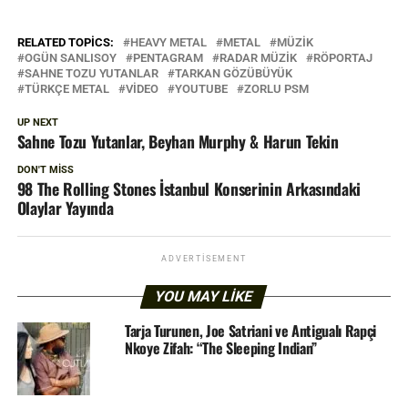
RELATED TOPICS:
HEAVY METAL
METAL
MÜZIK
OGÜN SANLISOY
PENTAGRAM
RADAR MÜZIK
RÖPORTAJ
SAHNE TOZU YUTANLAR
TARKAN GÖZÜBÜYÜK
TÜRKÇE METAL
VIDEO
YOUTUBE
ZORLU PSM
UP NEXT
Sahne Tozu Yutanlar, Beyhan Murphy & Harun Tekin
DON'T MISS
98 The Rolling Stones İstanbul Konserinin Arkasındaki
Olaylar Yayında
ADVERTISEMENT
YOU MAY LIKE
Tarja Turunen, Joe Satriani ve Antigualı Rapçi
Nkoye Zifah: “The Sleeping Indian”