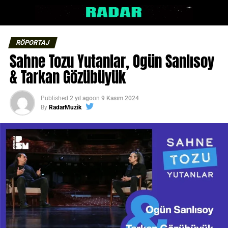
RÖPORTAJ
Sahne Tozu Yutanlar, Ogün Sanlısoy
& Tarkan Gözübüyük
Published
2 yıl ago
on
9 Kasım 2024
By
RadarMuzik