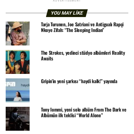
ADVERTISEMENT
YOU MAY LIKE
Tarja Turunen, Joe Satriani ve Antigualı Rapçi
Nkoye Zifah: “The Sleeping Indian”
The Strokes, yedinci stüdyo albümleri Reality
Awaits
Gripin’in yeni şarkısı “haydi kalk!” yayında
Tony Iommi, yeni solo albüm From The Dark ve
Albümün ilk teklisi “World Alone”