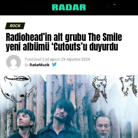
ROCK
Radiohead’in alt grubu The Smile
yeni albümü ‘Cutouts’u duyurdu
Published
2 yıl ago
on
29 Ağustos 2024
By
RadarMuzik