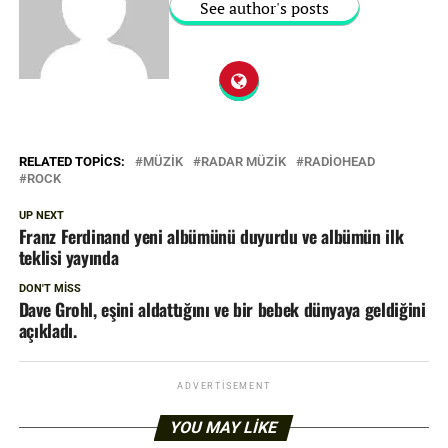
See author's posts
RELATED TOPICS:
MÜZIK
RADAR MÜZIK
RADIOHEAD
ROCK
UP NEXT
Franz Ferdinand yeni albümünü duyurdu ve albümün ilk
teklisi yayında
DON'T MISS
Dave Grohl, eşini aldattığını ve bir bebek dünyaya geldiğini
açıkladı.
ADVERTISEMENT
YOU MAY LIKE