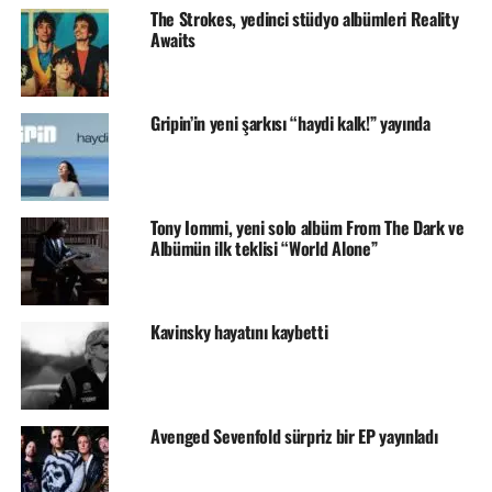
The Strokes, yedinci stüdyo albümleri Reality
Awaits
Gripin’in yeni şarkısı “haydi kalk!” yayında
Tony Iommi, yeni solo albüm From The Dark ve
Albümün ilk teklisi “World Alone”
Kavinsky hayatını kaybetti
Avenged Sevenfold sürpriz bir EP yayınladı