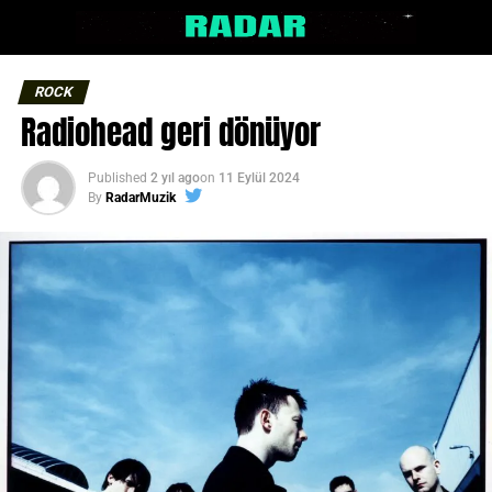
ROCK
Radiohead geri dönüyor
Published
2 yıl ago
on
11 Eylül 2024
By
RadarMuzik