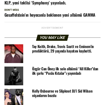
KLP, yeni teklisi ‘Symphony’ yayınladı.
DON'T MISS
Gesaffelstein’ın heyecanla beklenen yeni albümü GAMMA
ADVERTISEMENT
YOU MAY LIKE
Tay Keith, Drake, Travis Scott ve Eminem’in
prodüktörü, 29 yaşında hayatını kaybetti.
Özgür Can Öney ilk solo albümü “All Killer”dan
ilk şarkı “Puslu Kıtalar”ı yayımladı
Kelly Osbourne ve Slipknot DJ’i Sid Wilson
nişanlarını bozdu