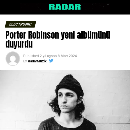
ELECTRONIC
Porter Robinson yeni albümünü
duyurdu
Published
2 yıl ago
on
8 Mart 2024
By
RadarMuzik