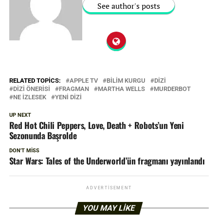
See author's posts
RELATED TOPICS:
APPLE TV
BILIM KURGU
DIZI
DIZI ÖNERISI
FRAGMAN
MARTHA WELLS
MURDERBOT
NE IZLESEK
YENI DIZI
UP NEXT
Red Hot Chili Peppers, Love, Death + Robots’un Yeni
Sezonunda Başrolde
DON'T MISS
Star Wars: Tales of the Underworld’ün fragmanı yayınlandı
ADVERTISEMENT
YOU MAY LIKE