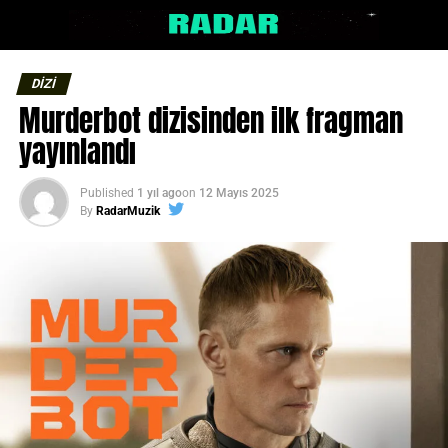
DİZİ
Murderbot dizisinden ilk fragman
yayınlandı
Published
1 yıl ago
on
12 Mayıs 2025
By
RadarMuzik