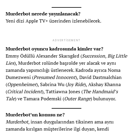
Murderbot nerede yayınlanacak?
Yeni dizi Apple TV+ üzerinden izlenebilecek.
ADVERTISEMENT
Murderbot oyuncu kadrosunda kimler var?
Emmy Ödüllü Alexander Skarsgård (
Succession
,
Big Little
Lies
), Murderbot rolünde başrolde yer alacak ve aynı
zamanda yapımcılığı üstlenecek. Kadroda ayrıca Noma
Dumezweni (
Presumed Innocent
), David Dastmalchian
(
Oppenheimer
), Sabrina Wu (
Joy Ride
), Akshay Khanna
(
Critical Incident
), Tattiawna Jones (
The Handmaid’s
Tale
) ve Tamara Podemski (
Outer Range
) bulunuyor.
Murderbot’un konusu ne?
Murderbot
, insan duygularından tiksinen ama aynı
zamanda kırılgan müşterilerine ilgi duyan, kendi