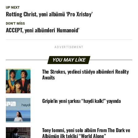
UP NEXT
Rotting Christ, yeni albümü ‘Pro Xristoy’
DON'T MISS
ACCEPT, yeni albümleri Humanoid’
ADVERTISEMENT
YOU MAY LIKE
The Strokes, yedinci stüdyo albümleri Reality
Awaits
Gripin’in yeni şarkısı “haydi kalk!” yayında
Tony Iommi, yeni solo albüm From The Dark ve
Albümün ilk teklisi “World Alone”