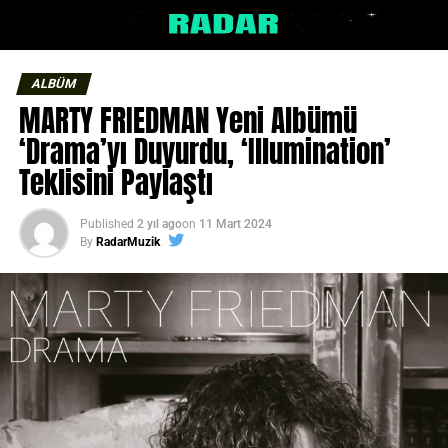
ALBÜM
MARTY FRIEDMAN Yeni Albümü
‘Drama’yı Duyurdu, ‘Illumination’
Teklisini Paylaştı
Published
2 yıl ago
on
11 Mart 2024
By
RadarMuzik