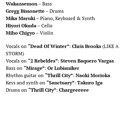
Wakazaemon
– Bass
Gregg Bissonette
– Drums
Mika Maruki
– Piano, Keyboard & Synth
Hiyori Okuda
– Cello
Miho Chigyo
– Violin
Vocals on
“Dead Of Winter”
:
Chris Brooks
(LIKE A
STORM)
Vocals on
“2 Rebeldes”
:
Steven Baquero Vargas
Bass on
“Mirage”
:
Or Lubianiker
Rhythm guitar on
“Thrill City”
:
Naoki Morioka
Keys and synth on
“Sanctuary”
:
Takuro Iga
Drums on
“Thrill City”
:
Chargeeeeee