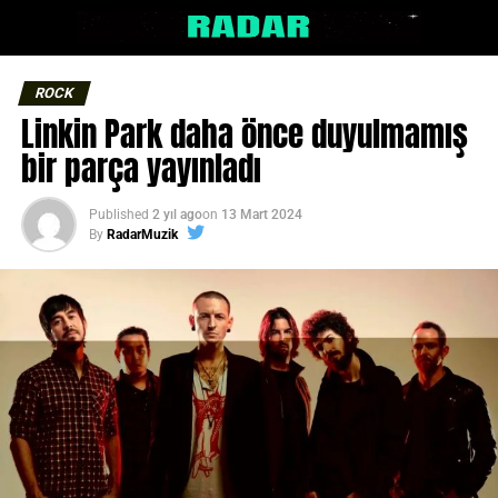
ROCK
Linkin Park daha önce duyulmamış
bir parça yayınladı
Published
2 yıl ago
on
13 Mart 2024
By
RadarMuzik