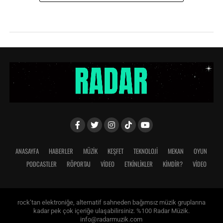
ANASAYFA
HABERLER
MÜZİK
KEŞFET
TEKNOLOJİ
MEKAN
OYUN
PODCASTLER
RÖPORTAJ
VİDEO
ETKİNLİKLER
KİMDİR?
VIDEO
rock’tan elektroniğe, alternatif sahneden bağımsız müzik gruplarına
kadar pek çok içeriğe ulaşabilirsiniz. %100 Radar Müzik.
info@radarmuzik.com