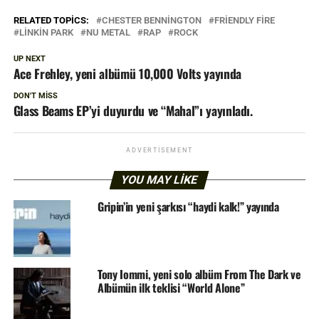
RELATED TOPICS:
CHESTER BENNINGTON
FRIENDLY FIRE
LINKIN PARK
NU METAL
RAP
ROCK
UP NEXT
Ace Frehley, yeni albümü 10,000 Volts yayında
DON'T MISS
Glass Beams EP’yi duyurdu ve “Mahal”ı yayınladı.
ADVERTISEMENT
YOU MAY LIKE
Gripin’in yeni şarkısı “haydi kalk!” yayında
Tony Iommi, yeni solo albüm From The Dark ve
Albümün ilk teklisi “World Alone”