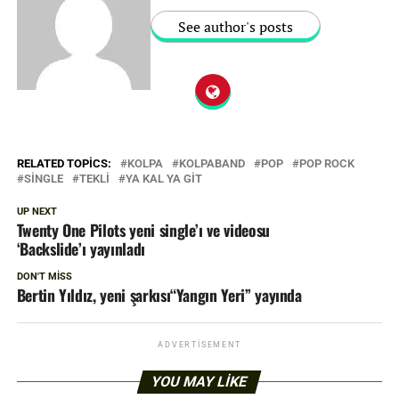
See author's posts
RELATED TOPICS:
KOLPA
KOLPABAND
POP
POP ROCK
SINGLE
TEKLI
YA KAL YA GIT
UP NEXT
Twenty One Pilots yeni single’ı ve videosu
‘Backslide’ı yayınladı
DON'T MISS
Bertin Yıldız, yeni şarkısı“Yangın Yeri” yayında
ADVERTISEMENT
YOU MAY LIKE