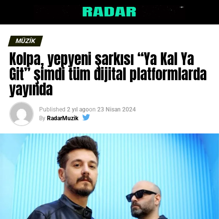
MÜZİK
Kolpa, yepyeni şarkısı “Ya Kal Ya
Git” şimdi tüm dijital platformlarda
yayında
Published
2 yıl ago
on
23 Nisan 2024
By
RadarMuzik