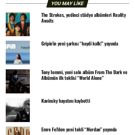
YOU MAY LIKE
The Strokes, yedinci stüdyo albümleri Reality
Awaits
Gripin’in yeni şarkısı “haydi kalk!” yayında
Tony Iommi, yeni solo albüm From The Dark ve
Albümün ilk teklisi “World Alone”
Kavinsky hayatını kaybetti
Emre Fel’den yeni tekli “Merdan” yayında