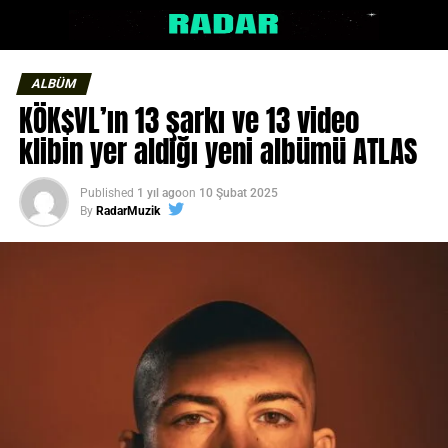
ALBÜM
KÖK$VL’ın 13 şarkı ve 13 video
klibin yer aldığı yeni albümü ATLAS
Published
1 yıl ago
on
10 Şubat 2025
By
RadarMuzik