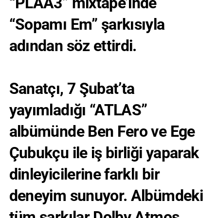
“PLAA3” mixtape’inde
“Sopamı Em” şarkısıyla
adından söz ettirdi.
Sanatçı, 7 Şubat’ta
yayımladığı “ATLAS”
albümünde Ben Fero ve Ege
Çubukçu ile iş birliği yaparak
dinleyicilerine farklı bir
deneyim sunuyor. Albümdeki
tüm şarkılar Dolby Atmos