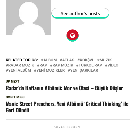
See author's posts
RELATED TOPICS:
ALBÜM
ATLAS
KÖK$VL
MÜZIK
RADAR MÜZIK
RAP
RAP MÜZIK
TÜRKÇE RAP
VIDEO
YENI ALBÜM
YENI MÜZIKLER
YENI ŞARKILAR
UP NEXT
Radar’da Haftanın Albümü: Mor ve Ötesi – Büyük Düşler
DON'T MISS
Manic Street Preachers, Yeni Albümü ‘Critical Thinking’ ile
Geri Döndü
ADVERTISEMENT