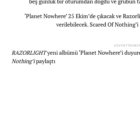
beş günlük bir oturumdan doğdu ve grubun t
‘Planet Nowhere’ 25 Ekim’de çıkacak ve Razorl
verilebilecek. Scared Of Nothing’i 
ADVERTISEME
RAZORLIGHT
yeni albümü ‘Planet Nowhere’i duyurdu
Nothing’i
paylaştı