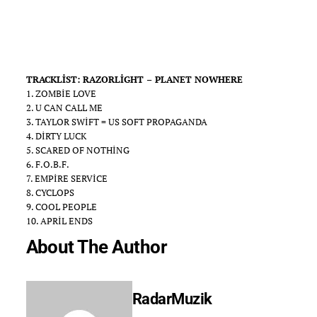
TRACKLIST: RAZORLIGHT – PLANET NOWHERE
1. ZOMBIE LOVE
2. U CAN CALL ME
3. TAYLOR SWIFT = US SOFT PROPAGANDA
4. DIRTY LUCK
5. SCARED OF NOTHING
6. F.O.B.F.
7. EMPIRE SERVICE
8. CYCLOPS
9. COOL PEOPLE
10. APRIL ENDS
About The Author
RadarMuzik