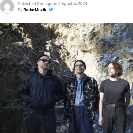
Published
2 yıl ago
on
2 Ağustos 2024
By
RadarMuzik