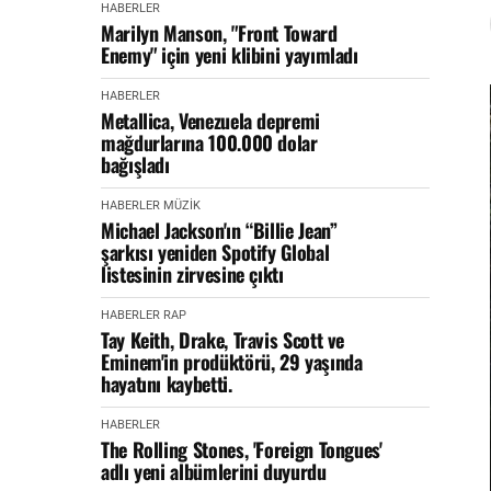
HABERLER
Marilyn Manson, "Front Toward
Enemy" için yeni klibini yayımladı
HABERLER
Metallica, Venezuela depremi
mağdurlarına 100.000 dolar
bağışladı
HABERLER
MÜZİK
Michael Jackson'ın “Billie Jean”
şarkısı yeniden Spotify Global
listesinin zirvesine çıktı
HABERLER
RAP
Tay Keith, Drake, Travis Scott ve
Eminem'in prodüktörü, 29 yaşında
hayatını kaybetti.
HABERLER
The Rolling Stones, 'Foreign Tongues'
adlı yeni albümlerini duyurdu