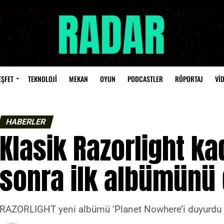
EŞFET
TEKNOLOJİ
MEKAN
OYUN
PODCASTLER
RÖPORTAJ
Vİ
HABERLER
Klasik Razorlight ka
sonra ilk albümünü
RAZORLIGHT yeni albümü ‘Planet Nowhere’i duyurdu ve 