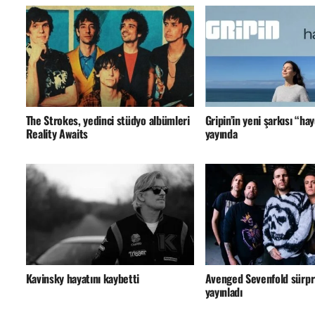
The Strokes, yedinci stüdyo albümleri
Gripin’in yeni şarkısı “hay
Reality Awaits
yayında
Kavinsky hayatını kaybetti
Avenged Sevenfold sürpri
yayınladı