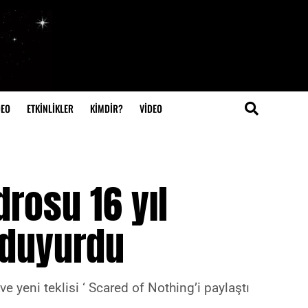
DEO
ETKİNLİKLER
KİMDİR?
VIDEO
drosu 16 yıl
 duyurdu
yeni teklisi ‘ Scared of Nothing’i paylaştı