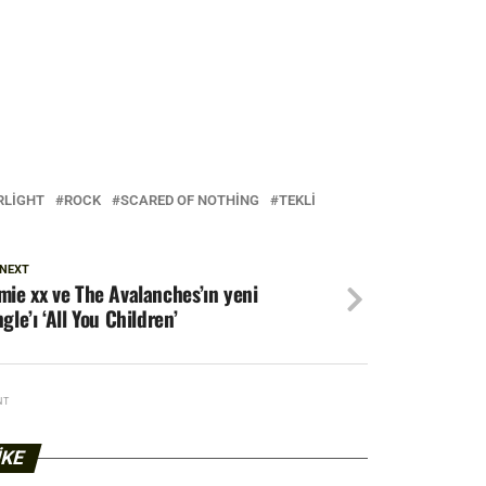
RLIGHT
ROCK
SCARED OF NOTHING
TEKLI
 NEXT
mie xx ve The Avalanches’ın yeni
ngle’ı ‘All You Children’
NT
IKE