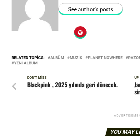
See author's posts
RELATED TOPICS:
ALBÜM
MÜZIK
PLANET NOWHERE
RAZO
YENI ALBÜM
DON'T MISS
UP
Blackpink , 2025 yılında geri dönecek.
Ja
si
ADVERTISEME
YOU MAY L