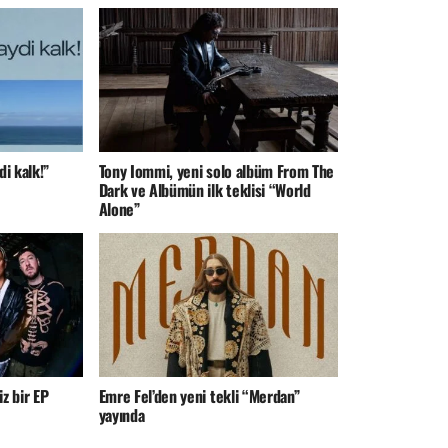
di kalk!”
Tony Iommi, yeni solo albüm From The
Dark ve Albümün ilk teklisi “World
Alone”
z bir EP
Emre Fel’den yeni tekli “Merdan”
yayında