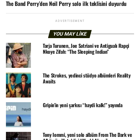
The Band Perry’den Neil Perry solo ilk teklisini duyurdu
ADVERTISEMENT
YOU MAY LIKE
Tarja Turunen, Joe Satriani ve Antigualı Rapçi
Nkoye Zifah: “The Sleeping Indian”
The Strokes, yedinci stüdyo albümleri Reality
Awaits
Gripin’in yeni şarkısı “haydi kalk!” yayında
Tony Iommi, yeni solo albüm From The Dark ve