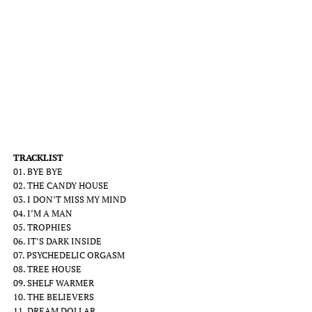
TRACKLIST
01. BYE BYE
02. THE CANDY HOUSE
03. I DON’T MISS MY MIND
04. I’M A MAN
05. TROPHIES
06. IT’S DARK INSIDE
07. PSYCHEDELIC ORGASM
08. TREE HOUSE
09. SHELF WARMER
10. THE BELIEVERS
11. DREAM DOLLAR