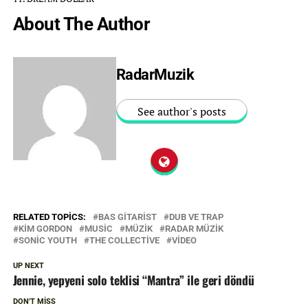
About The Author
RadarMuzik
See author's posts
RELATED TOPICS:
BAS GITARIST
DUB VE TRAP
KIM GORDON
MUSIC
MÜZIK
RADAR MÜZIK
SONIC YOUTH
THE COLLECTIVE
VIDEO
UP NEXT
Jennie, yepyeni solo teklisi “Mantra” ile geri döndü
DON'T MISS