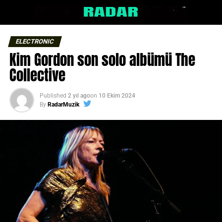
ELECTRONIC
Kim Gordon son solo albümü The
Collective
Published
2 yıl ago
on
10 Ekim 2024
By
RadarMuzik