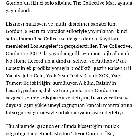
Gordon’un ikinci solo albümü The Collective Mart ayında
yayımlandı.
Efsanevi müzisyen ve multi-disipliner sanatçı Kim
Gordon, 8 Mart’ta Matador etiketiyle yayımlanan ikinci
solo albümü The Collective ile geri döndü. Kayıtları
memleketi Los Angeles’ta gerçekleştirilen The Collective,
Gordon’ın 2019’da yayınladığı ilk uzun metrajlı albümü
No Home Record’un ardından geliyor ve Anthony Paul
Lopez’in ek prodüksiyonuyla prodüktör Justin Raisen (Lil
Yachty, John Cale, Yeah Yeah Yeahs, Charli XCX, Yves
Tumor) ile işbirliğini sürdürüyor. Albüm, Raisin’in
hasarlı, patlamış dub ve trap yapılarının Gordon’un
sezgisel kelime kolajlarına ve iletişim, ticari yüceltme ve
duyusal aşırı yüklenmeyi çağrıştıran kancalı mantralarına
folyo görevi görmesiyle ortak dünya inşasını ilerletiyor.
“Bu albümde, şu anda etrafımda hissettiğim mutlak
çılgınlığı ifade etmek istedim” diyor Gordon. “Bu,