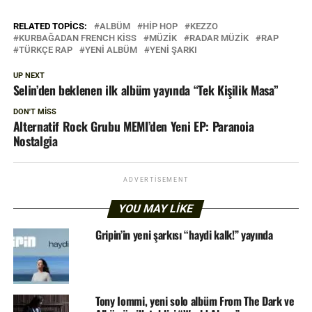
RELATED TOPICS:
ALBÜM
HIP HOP
KEZZO
KURBAĞADAN FRENCH KISS
MÜZIK
RADAR MÜZIK
RAP
TÜRKÇE RAP
YENI ALBÜM
YENI ŞARKI
UP NEXT
Selin’den beklenen ilk albüm yayında “Tek Kişilik Masa”
DON'T MISS
Alternatif Rock Grubu MEMI’den Yeni EP: Paranoia
Nostalgia
ADVERTISEMENT
YOU MAY LIKE
Gripin’in yeni şarkısı “haydi kalk!” yayında
Tony Iommi, yeni solo albüm From The Dark ve