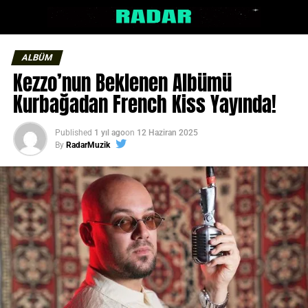
ALBÜM
Kezzo’nun Beklenen Albümü
Kurbağadan French Kiss Yayında!
Published
1 yıl ago
on
12 Haziran 2025
By
RadarMuzik