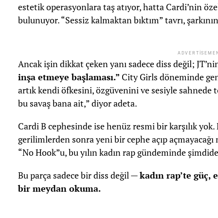
estetik operasyonlara taş atıyor, hatta Cardi’nin öze
bulunuyor. “Sessiz kalmaktan bıktım” tavrı, şarkın
ADVERTISEME
Ancak işin dikkat çeken yanı sadece diss değil; JT’ni
inşa etmeye başlaması.”
City Girls döneminde genel
artık kendi öfkesini, özgüvenini ve sesiyle sahnede 
bu savaş bana ait,” diyor adeta.
Cardi B cephesinde ise henüz resmi bir karşılık yok. N
gerilimlerden sonra yeni bir cephe açıp açmayacağı 
“No Hook”u, bu yılın kadın rap gündeminde şimdiden
Bu parça sadece bir diss değil —
kadın rap’te güç,
bir meydan okuma.