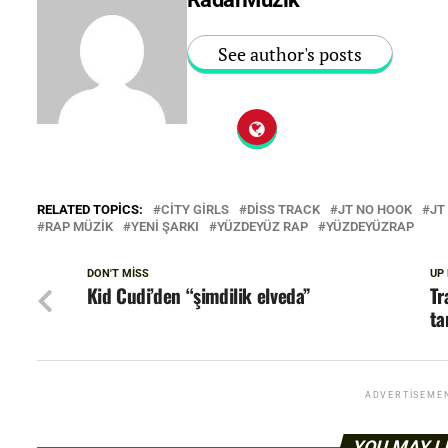
See author's posts
RELATED TOPICS:
CITY GIRLS
DISS TRACK
JT NO HOOK
JT
RAP MÜZIK
YENI ŞARKI
YÜZDEYÜZ RAP
YÜZDEYÜZRAP
DON'T MISS
UP
Kid Cudi’den “şimdilik elveda”
Tr
ta
ADVERTISEME
YOU MAY L