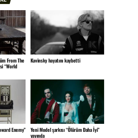
lbüm From The
Kavinsky hayatını kaybetti
si “World
Toward Enemy”
Yeni Model şarkısı “Ölürüm Daha İyi”
yayında