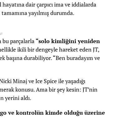
l hayatına dair çarpıcı ima ve iddialarda
ın tamamına yayılmış durumda.
NT
n bu parçalarla
“solo kimliğini yeniden
likle ikili bir dengeyle hareket eden JT,
tek başına durabiliyor. “Ben buradayım ve
icki Minaj ve Ice Spice ile yaşadığı
merak konusu. Ama bir şey kesin: JT’nin
 yerini aldı.
 ego ve kontrolün kimde olduğu üzerine