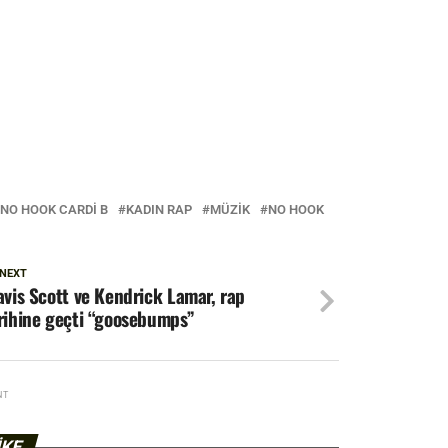
 NO HOOK CARDI B
KADIN RAP
MÜZIK
NO HOOK
 NEXT
avis Scott ve Kendrick Lamar, rap
rihine geçti “goosebumps”
NT
IKE