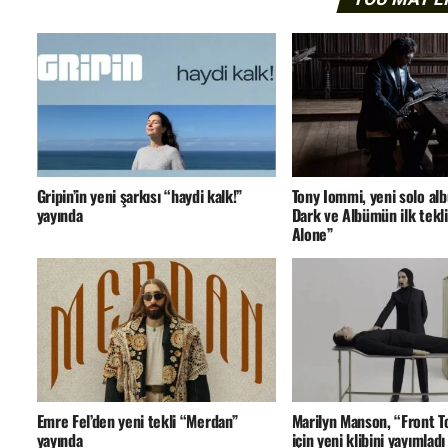
Gripin’in yeni şarkısı “haydi kalk!”
Tony Iommi, yeni solo a
yayında
Dark ve Albümün ilk tekli
Alone”
Emre Fel’den yeni tekli “Merdan”
Marilyn Manson, “Front 
yayında
için yeni klibini yayımladı