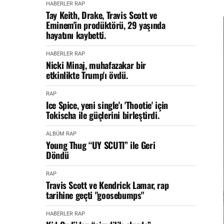
HABERLER
RAP
Tay Keith, Drake, Travis Scott ve
Eminem'in prodüktörü, 29 yaşında
hayatını kaybetti.
HABERLER
RAP
Nicki Minaj, muhafazakar bir
etkinlikte Trump'ı övdü.
RAP
Ice Spice, yeni single'ı 'Thootie' için
Tokischa ile güçlerini birleştirdi.
ALBÜM
RAP
Young Thug “UY SCUTI” ile Geri
Döndü
RAP
Travis Scott ve Kendrick Lamar, rap
tarihine geçti "goosebumps"
HABERLER
RAP