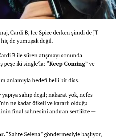
naj, Cardi B, Ice Spice derken şimdi de JT
 hiç de yumuşak değil.
Cardi B ile süren atışmayı sonunda
ş peşe iki single’la:
“Keep Coming”
ve
am anlamıyla hedefi belli bir diss.
r yapıya sahip değil; nakarat yok, nefes
’nin ne kadar öfkeli ve kararlı olduğu
inin final sahnesini andıran sertlikte —
r.
“Sahte Selena” göndermesiyle başlıyor,