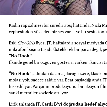
Kadın rap sahnesi bir süredir ateş hattında. Nicki Mi
cephesinden yükselen bir ses var — ve bu sesin tonu
Eski
City Girls
üyesi
JT
, haftalardır sosyal medyada 
mikrofon başına taşıdı. Üstelik tek bir parça değil, pe
“No Hook.”
İlkinde genel bir özgüven gösterisi varken, ikincisi t
“No Hook”
, adından da anlaşılacağı üzere, klasik bi
molası yok, sadece saldırı var. Beat başladığı anda JT
hissediliyor. Parçanın prodüksiyonu, bir aksiyon film
sanki mermiler sözlerle atılıyor.
Lirik anlamda JT,
Cardi B’yi doğrudan hedef alıyo