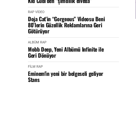
Kid Cudi’den “şimdilik elveda”
RAP
VİDEO
Doja Cat’in “Gorgeous” Videosu Beni
80’lerin Güzellik Reklamlarına Geri
Götürüyor
ALBÜM
RAP
Mobb Deep, Yeni Albümü Infinite ile
Geri Dönüyor
FİLM
RAP
Eminem'in yeni bir belgeseli geliyor
Stans