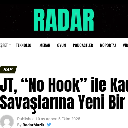
EŞFET
TEKNOLOJİ
MEKAN
OYUN
PODCASTLER
RÖPORTAJ
Vİ
RAP
JT, “No Hook” ile Ka
Savaşlarına Yeni Bir
Published
10 ay ago
on
5 Ekim 2025
By
RadarMuzik