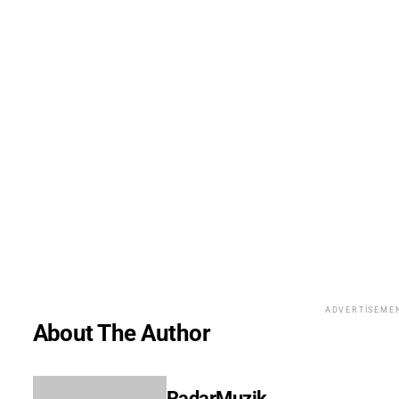
ADVERTISEME
About The Author
RadarMuzik